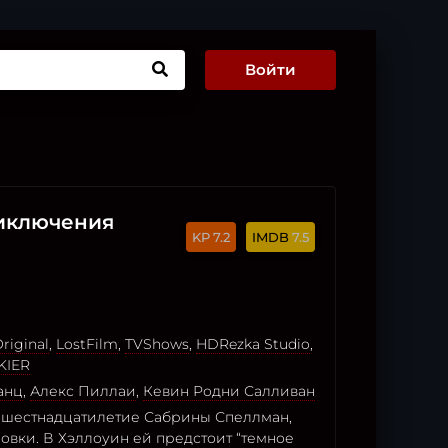
Войти
иключения
7.2
7.5
riginal
,
LostFilm
,
TVShows
,
HDRezka Studio
,
KIER
анц
,
Алекс Пиллаи
,
Кевин Родни Салливан
шестнадцатилетие Сабрины Спеллман,
овки. В Хэллоуин ей предстоит “темное