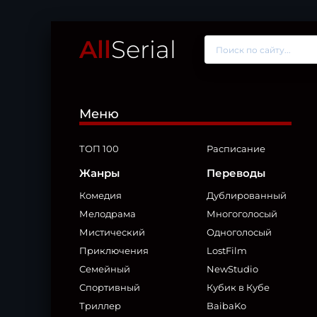
All
Serial
Меню
ТОП 100
Расписание
Жанры
Переводы
Комедия
Дублированный
Мелодрама
Многоголосый
Мистический
Одноголосый
Приключения
LostFilm
Семейный
NewStudio
Спортивный
Кубик в Кубе
Триллер
BaibaKo