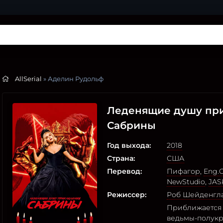
AllSerial
» Аделин Рудольф
Леденящие душу пр
Сабрины
Год выхода:
2018
Страна:
США
Перевод:
Пифагор
,
Eng.O
NewStudio
,
JAS
Режиссер:
Роб Шейденгл
Приближается 
ведьмы-полукр