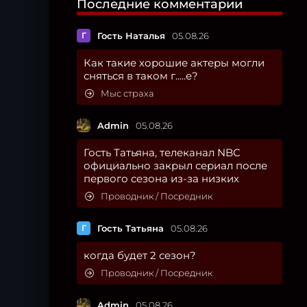
Последние комментарии
Г
Гость Наталья
05.08.26
Как такие хорошие актеры могли
сняться в таком г.....е?
Мыс страха
Admin
05.08.26
Гость Татьяна, телеканал NBC
официально закрыл сериал после
первого сезона из-за низких
Проводник / Посредник
Г
Гость Татьяна
05.08.26
когда будет 2 сезон?
Проводник / Посредник
Admin
05.08.26