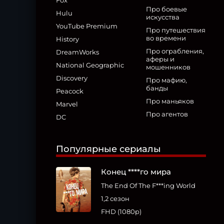
Fox
Про боевые
Hulu
искусства
YouTube Premium
Про путешествия
во времени
History
Про ограбления,
DreamWorks
аферы и
National Geographic
мошенников
Discovery
Про мафию,
банды
Peacock
Про маньяков
Marvel
Про агентов
DC
Популярные сериалы
Конец ****го мира
The End Of The F***ing World
1,2 сезон
FHD (1080p)