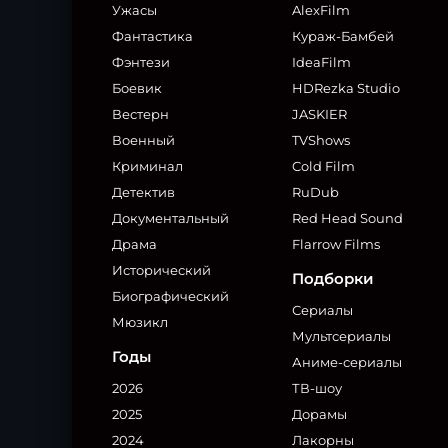
Ужасы
AlexFilm
Фантастика
Кураж-Бамбей
Фэнтези
IdeaFilm
Боевик
HDRezka Studio
Вестерн
JASKIER
Военный
TVShows
Криминал
Cold Film
Детектив
RuDub
Документальный
Red Head Sound
Драма
Flarrow Films
Исторический
Подборки
Биографический
Сериалы
Мюзикл
Мультсериалы
Годы
Аниме-сериалы
2026
ТВ-шоу
2025
Дорамы
2024
Лакорны