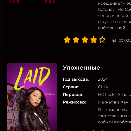
крещение” – об
Сатаной. Но Са
человеческой 
вступает в отч
собственной
20.02.
Уложенные
Год выхода:
2024
Страна:
США
Перевод:
HDRezka Studi
Режиссер:
Нахнатчка Хан
,
В сериале «Lai
таинственных 
события собст