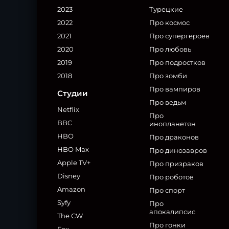
2023
Турецкие
2022
Про космос
2021
Про супергероев
2020
Про любовь
2019
Про подростков
2018
Про зомби
Про вампиров
Студии
Про ведьм
Netflix
Про
BBC
инопланетян
HBO
Про драконов
HBO Max
Про динозавров
Apple TV+
Про призраков
Disney
Про роботов
Amazon
Про спорт
Syfy
Про
апокалипсис
The CW
Про гонки