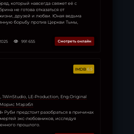
ряд, который навсегда свяжет её с
брина не готова отказаться от
жизни, друзей и любви. Юная ведьма
аянную борьбу против Церкви Тьмы,
2025
991 655
Смотреть онлайн
6.5
o
,
1WinStudio
,
LE-Production
,
Eng.Original
Морис Мэрэбл
d» Руби предстоит разобраться в причинах
смертей экс-любовников, исследуя
венного прошлого.