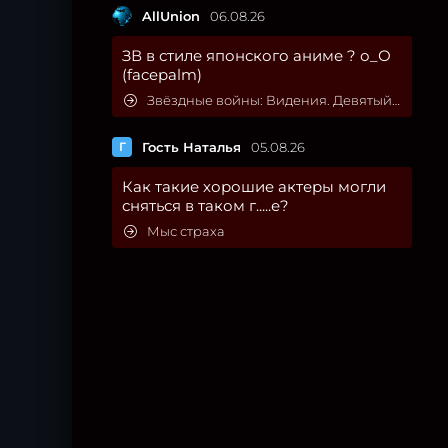
AllUnion
06.08.26
ЗВ в стиле японского аниме ? о_О
(facepalm)
Звёздные войны: Видения. Девятый джедай
Г
Гость Наталья
05.08.26
Как такие хорошие актеры могли
сняться в таком г.....е?
Мыс страха