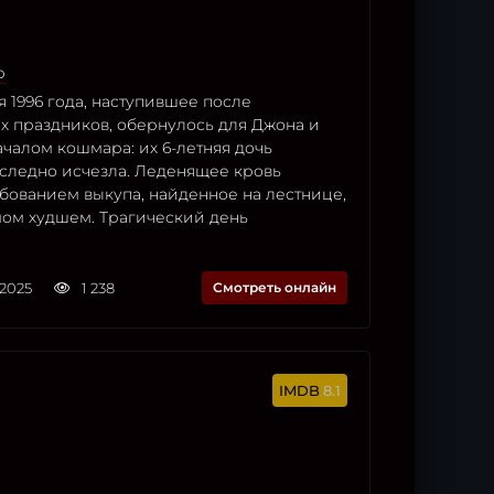
р
я 1996 года, наступившее после
х праздников, обернулось для Джона и
чалом кошмара: их 6-летняя дочь
следно исчезла. Леденящее кровь
бованием выкупа, найденное на лестнице,
мом худшем. Трагический день
.2025
1 238
Смотреть онлайн
8.1