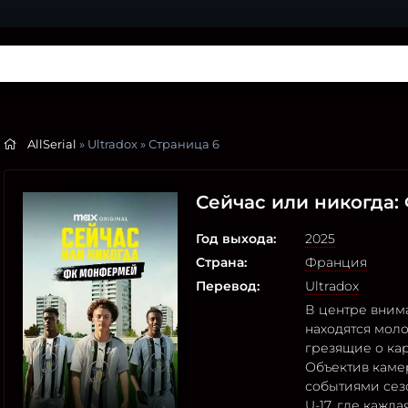
AllSerial
» Ultradox » Страница 6
Сейчас или никогда
Год выхода:
2025
Страна:
Франция
Перевод:
Ultradox
В центре вним
находятся мол
грезящие о ка
Объектив каме
событиями се
U-17, где кажд