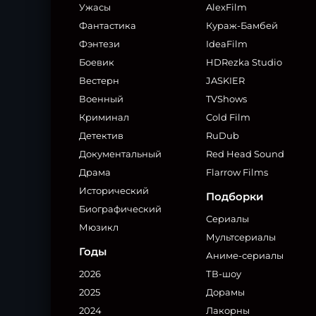
Ужасы
AlexFilm
Фантастика
Кураж-Бамбей
Фэнтези
IdeaFilm
Боевик
HDRezka Studio
Вестерн
JASKIER
Военный
TVShows
Криминал
Cold Film
Детектив
RuDub
Документальный
Red Head Sound
Драма
Flarrow Films
Исторический
Подборки
Биографический
Сериалы
Мюзикл
Мультсериалы
Годы
Аниме-сериалы
2026
ТВ-шоу
2025
Дорамы
2024
Лакорны