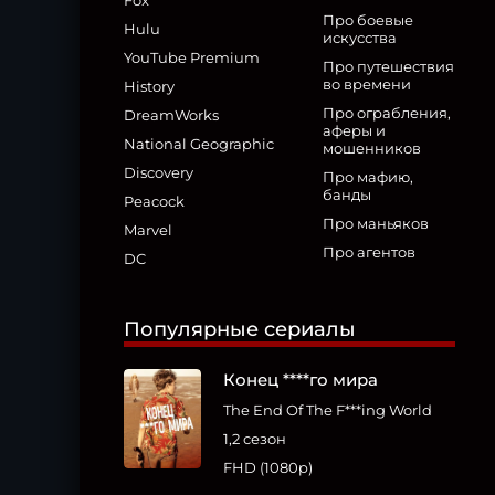
Fox
Про боевые
Hulu
искусства
YouTube Premium
Про путешествия
во времени
History
Про ограбления,
DreamWorks
аферы и
National Geographic
мошенников
Discovery
Про мафию,
банды
Peacock
Про маньяков
Marvel
Про агентов
DC
Популярные сериалы
Конец ****го мира
The End Of The F***ing World
1,2 сезон
FHD (1080p)