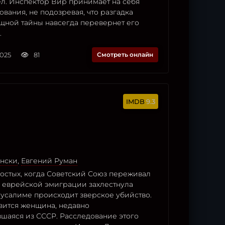
ел. Инспектор Вир принимает на себя
вания, не подозревая, что разгадка
щной тайны навсегда перевернет его
.
2025
81
Смотреть онлайн
9.3
нски
,
Евгений Руман
ностых, когда Советский Союз переживал
а еврейской эмиграции захлестнула
русалиме происходит зверское убийство.
вится женщина, недавно
шаяся из СССР. Расследование этого