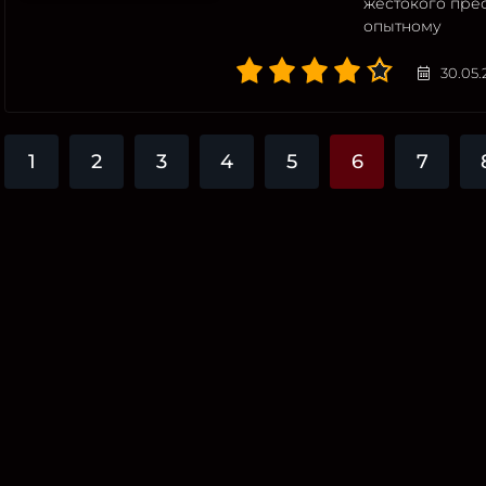
жестокого пре
опытному
30.05.
1
2
3
4
5
6
7