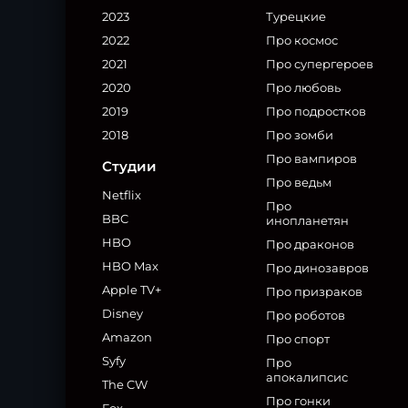
2023
Турецкие
2022
Про космос
2021
Про супергероев
2020
Про любовь
2019
Про подростков
2018
Про зомби
Про вампиров
Студии
Про ведьм
Netflix
Про
BBC
инопланетян
HBO
Про драконов
HBO Max
Про динозавров
Apple TV+
Про призраков
Disney
Про роботов
Amazon
Про спорт
Syfy
Про
апокалипсис
The CW
Про гонки