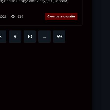
ступления поручают Иегуде Джераси,
2025
934
Смотреть онлайн
8
9
10
...
59