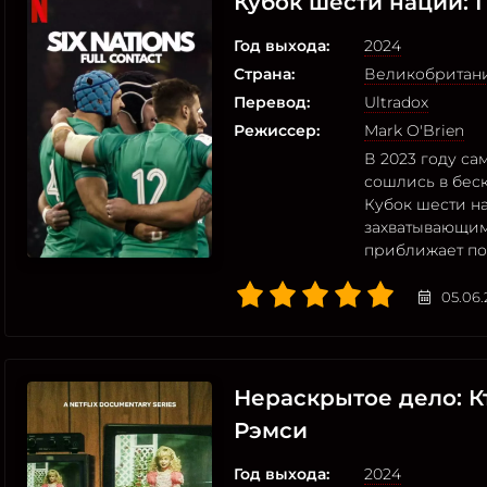
Кубок шести наций: 
Год выхода:
2024
Страна:
Великобритан
Перевод:
Ultradox
Режиссер:
Mark O'Brien
В 2023 году с
сошлись в бес
Кубок шести на
захватывающим
приближает по
05.06.
Нераскрытое дело: К
Рэмси
Год выхода:
2024