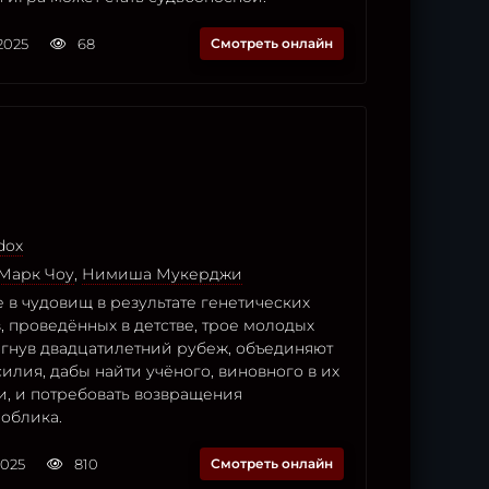
2025
68
Смотреть онлайн
dox
Марк Чоу
,
Нимиша Мукерджи
в чудовищ в результате генетических
 проведённых в детстве, трое молодых
гнув двадцатилетний рубеж, объединяют
илия, дабы найти учёного, виновного в их
, и потребовать возвращения
 облика.
2025
810
Смотреть онлайн