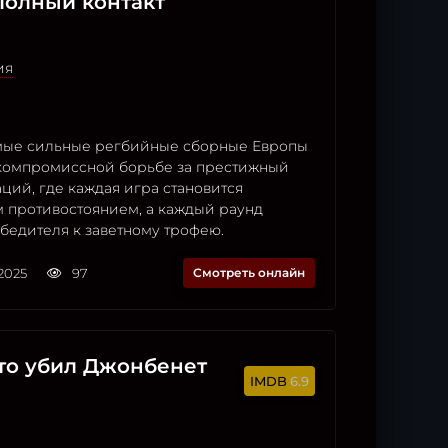
Полный контакт
ия
амые сильные регбийные сборные Европы
компромиссной борьбе за престижный
ций, где каждая игра становится
 противостоянием, а каждый раунд
бедителя к заветному трофею.
2025
97
Смотреть онлайн
то убил Джонбенет
6.9