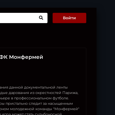
Войти
: ФК Монфермей
ания данной документальной ленты
одые дарования из окрестностей Парижа,
рьере в профессиональном футболе.
ры пристально следит за насыщенным
зоном молодежной команды "Монфермей"
ая игра может стать судьбоносной.