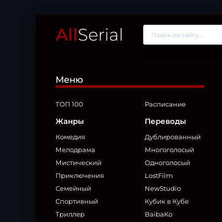
All
Serial
Меню
ТОП 100
Расписание
Жанры
Переводы
Комедия
Дублированный
Мелодрама
Многоголосый
Мистический
Одноголосый
Приключения
LostFilm
Семейный
NewStudio
Спортивный
Кубик в Кубе
Триллер
BaibaKo