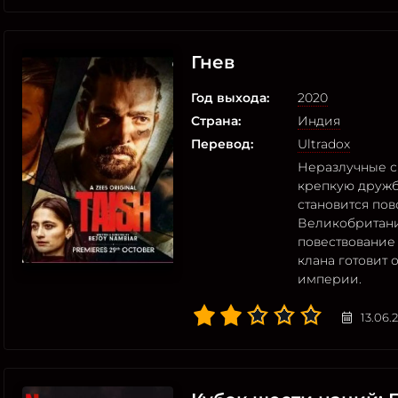
Гнев
Год выхода:
2020
Страна:
Индия
Перевод:
Ultradox
Неразлучные с
крепкую дружбу
становится по
Великобритани
повествование 
клана готовит
империи.
13.06.