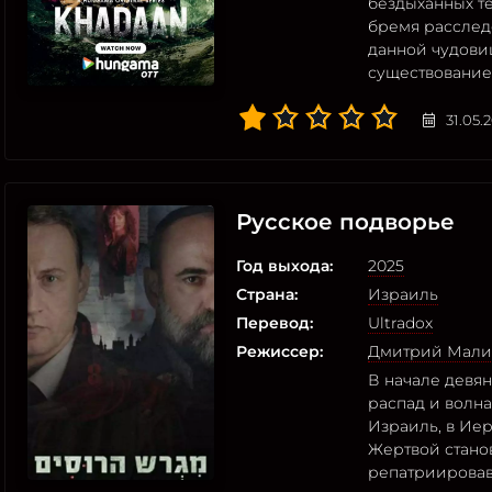
бездыханных т
бремя расследо
данной чудови
существование
31.05.
Русское подворье
Год выхода:
2025
Страна:
Израиль
Перевод:
Ultradox
Режиссер:
Дмитрий Мали
В начале девя
распад и волн
Израиль, в Ие
Жертвой стано
репатриировав