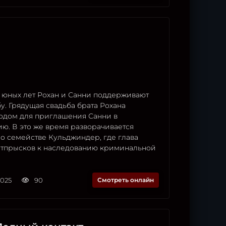
 юных лет Рохан и Санни поддерживают
. Грядущая свадьба брата Рохана
водом для приглашения Санни в
ю. В это же время разворачивается
о семействе Кульджиндер, где глава
 отпрысков к наследованию криминальной
2025
90
Смотреть онлайн