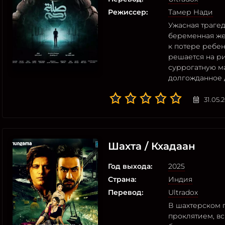
Режиссер:
Тамер Нади
Ужасная трагед
беременная же
к потере ребе
решается на ри
суррогатную м
долгожданное 
31.05.
Шахта / Кхадаан
Год выхода:
2025
Страна:
Индия
Перевод:
Ultradox
В шахтерском 
проклятием, вс