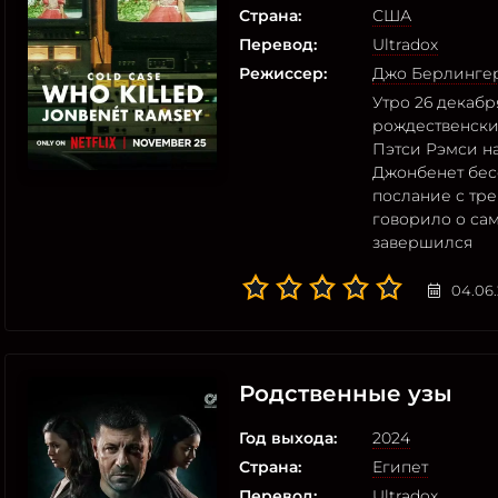
Страна:
США
Перевод:
Ultradox
Режиссер:
Джо Берлинге
Утро 26 декабр
рождественски
Пэтси Рэмси на
Джонбенет бес
послание с тре
говорило о са
завершился
04.06
Родственные узы
Год выхода:
2024
Страна:
Египет
Перевод:
Ultradox