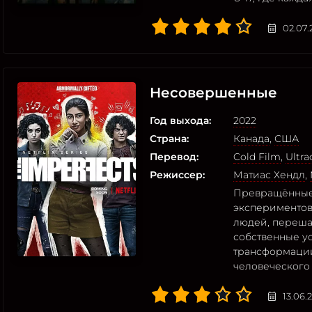
02.07.
Несовершенные
Год выхода:
2022
Страна:
Канада
,
США
Перевод:
Cold Film
,
Ultra
Режиссер:
Матиас Хендл
,
Превращённые 
экспериментов,
людей, переша
собственные ус
трансформации
человеческого
13.06.