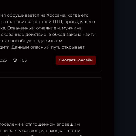
ия обрушивается на Хоссама, когда его
на становится жертвой ДТП, приводящего
нка. Охваченный отчаянием, мужчина
скованное действие: в обход закона найти
ать, способную подарить им
дитя. Данный опасный путь открывает
2025
103
Смотреть онлайн
поселении, отягощенном зловещим
плывает ужасающая находка – сотни