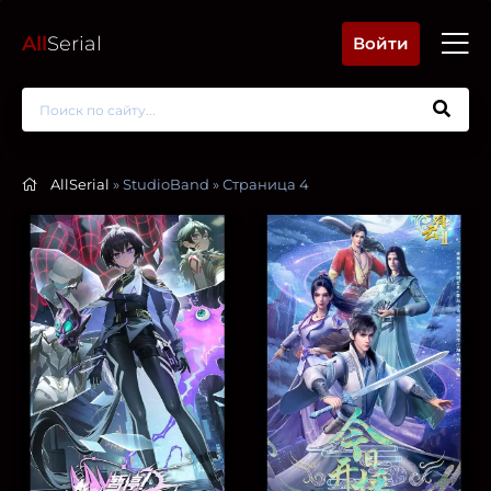
All
Serial
Войти
AllSerial
» StudioBand » Страница 4