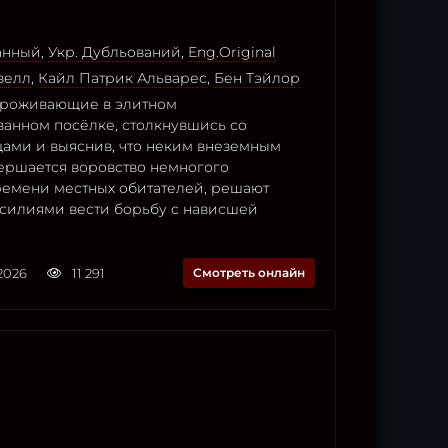
анный
,
Укр. Дубльований
,
Eng.Original
зелл
,
Кайл Патрик Альварес
,
Бен Тэйлор
проживающие в элитном
анном посёлке, столкнувшись со
ами и выяснив, что неким внеземным
ершается воровство немногого
ремени местных обитателей, решают
силиями вести борьбу с нависшей
2026
11 291
Смотреть онлайн