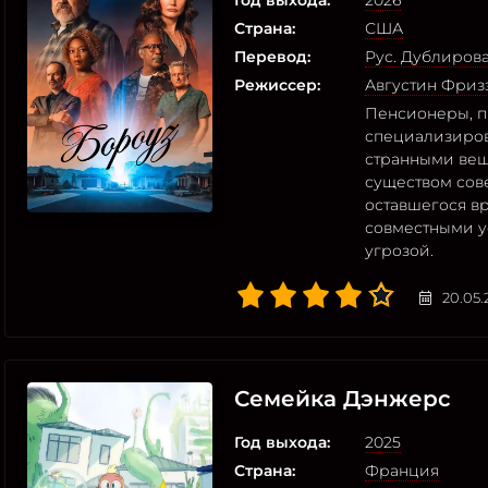
Год выхода:
2026
Страна:
США
Перевод:
Рус. Дублиров
Режиссер:
Августин Фриз
Пенсионеры, 
специализиров
странными вещ
существом сов
оставшегося в
совместными у
угрозой.
20.05.
Семейка Дэнжерс
Год выхода:
2025
Страна:
Франция