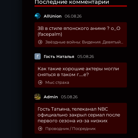
Последние комментарии
AllUnion
06.08.26
ЗВ в стиле японского аниме ? о_О
(facepalm)
Звёздные войны: Видения. Девятый джедай
Г
Гость Наталья
05.08.26
Как такие хорошие актеры могли
сняться в таком г.....е?
Мыс страха
Admin
05.08.26
Гость Татьяна, телеканал NBC
официально закрыл сериал после
первого сезона из-за низких
Проводник / Посредник