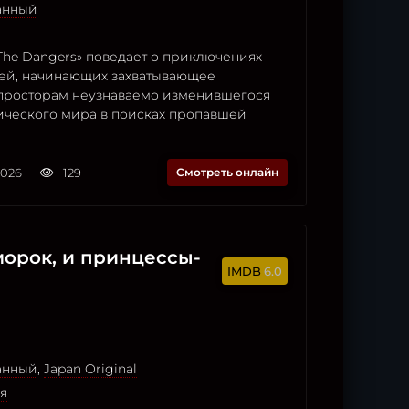
анный
The Dangers» поведает о приключениях
етей, начинающих захватывающее
 просторам неузнаваемо изменившегося
ического мира в поисках пропавшей
2026
129
Смотреть онлайн
морок, и принцессы-
6.0
анный
,
Japan Original
я