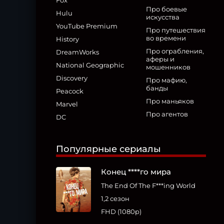
Fox
Про боевые
Hulu
искусства
YouTube Premium
Про путешествия
во времени
History
Про ограбления,
DreamWorks
аферы и
National Geographic
мошенников
Discovery
Про мафию,
банды
Peacock
Про маньяков
Marvel
Про агентов
DC
Популярные сериалы
Конец ****го мира
The End Of The F***ing World
1,2 сезон
FHD (1080p)