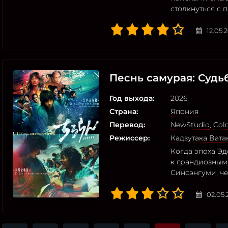
столкнуться с
12.05.
Песнь самурая: Судь
Год выхода:
2026
Страна:
Япония
Перевод:
NewStudio
,
Col
Режиссер:
Кадзутака Вата
Когда эпоха Эд
к грандиозным
Синсэнгуми, че
02.05.