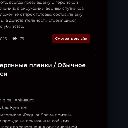
ото, всегда грезившему о геройской
ючениях в окружении верных спутников,
ложение от трёх готовых составить ему
ц, в действительности стремящихся
о убийство.
2026
79
Смотреть онлайн
терянные пленки / Обычное
иси
iginal
,
AniMaunt
.Дж. Куинтел
ьтсериала «Regular Show» призван
а прежде не показанные события,
щиеся до завершения оригинальной