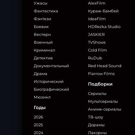
Ужасы
AlexFilm
Фантастика
Кураж-Бамбей
Фэнтези
IdeaFilm
Боевик
HDRezka Studio
Вестерн
JASKIER
Военный
TVShows
Криминал
Cold Film
Детектив
RuDub
Документальный
Red Head Sound
Драма
Flarrow Films
Исторический
Подборки
Биографический
Сериалы
Мюзикл
Мультсериалы
Годы
Аниме-сериалы
2026
ТВ-шоу
2025
Дорамы
2024
Лакорны