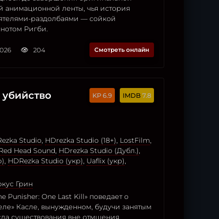
 анимационной ленты, чья история
иятелями-раздолбаями — сойкой
нотом Ригби.
2026
204
Смотреть онлайн
 убийство
6.9
7.8
ezka Studio
,
HDrezka Studio (18+)
,
LostFilm
,
Red Head Sound
,
HDrezka Studio (Дубл.)
,
р)
,
HDRezka Studio (укр)
,
Uaflix (укр)
,
кус Грин
 Punisher: One Last Kill» поведает о
еле» Касле, вынужденном, будучи занятым
ла существования вне отмщения,