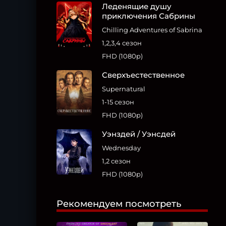
Леденящие душу
приключения Сабрины
Chilling Adventures of Sabrina
1,2,3,4 сезон
FHD (1080p)
Сверхъестественное
Supernatural
1-15 сезон
FHD (1080p)
Уэнздей / Уэнсдей
Wednesday
1,2 сезон
FHD (1080p)
Рекомендуем посмотреть