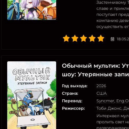
Застенчивому Т
славе и прикл
поступает пред
компанию деви
осуществить ег
18.05.
Обычный мультик: У
шоу: Утерянные зап
Год выхода:
2026
Страна:
США
Перевод:
Syncmer
,
Eng.Or
Режиссер:
Тоби Джонс
,
Дж
Интерквел мул
пролить свет н
разворачиваю