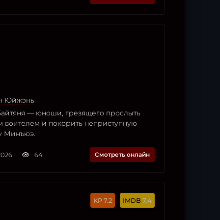
н Юйжэнь
Байтяня — юноши, грезящего прослыть
 воителем и покорить неприступную
у Минъюэ.
2026
64
Смотреть онлайн
7.2
7.4