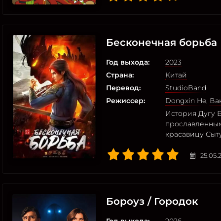
Бесконечная борьба
Год выхода:
2023
Страна:
Китай
Перевод:
StudioBand
Режиссер:
Dongxin He
,
Ва
История Дугу 
прославленным
красавицу Сыт
25.05.
Бороуз / Городок