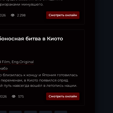
 призраками минувшего.
2026
2 298
Смотреть онлайн
боносная битва в Киото
d Film
,
Eng.Original
набэ
о близилась к концу и Япония готовилась
 переменам, в Киото появился отряд
й путь навсегда вошёл в летопись нации.
2026
575
Смотреть онлайн