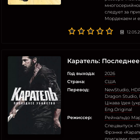
многосерийной
следует за пр
Мордекаем и е
12.05.
Каратель: Последнее
Год выхода:
2026
Страна:
США
Перевод:
NewStudio
,
HDR
Dragon Studio
,
Цікава Ідея (ук
Eng.Original
Режиссер:
Рейнальдо Мар
Спецвыпуск «The
Фрэнке «Карат
поисками смыс