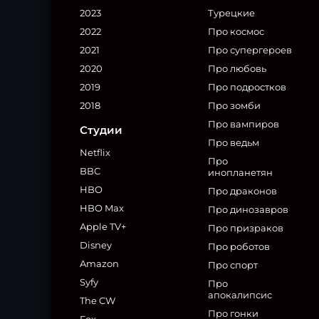
2023
Турецкие
2022
Про космос
2021
Про супергероев
2020
Про любовь
2019
Про подростков
2018
Про зомби
Про вампиров
Студии
Про ведьм
Netflix
Про
BBC
инопланетян
HBO
Про драконов
HBO Max
Про динозавров
Apple TV+
Про призраков
Disney
Про роботов
Amazon
Про спорт
Syfy
Про
апокалипсис
The CW
Про гонки