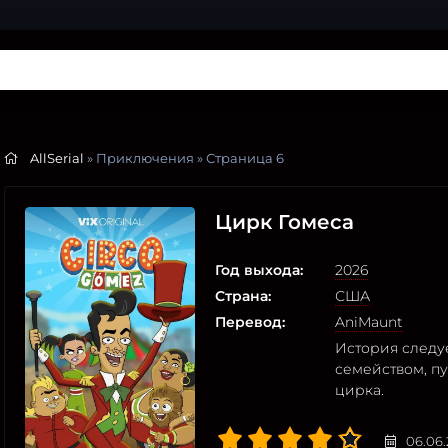
AllSerial
» Приключения » Страница 6
Цирк Гомеса
Год выхода:
2026
Страна:
США
Перевод:
AniMaunt
История следу
семейством, п
цирка.
06.06