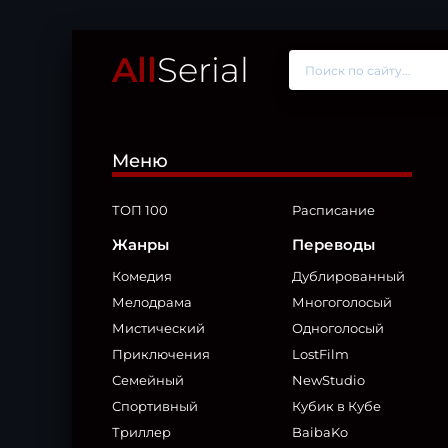
All
Serial
Меню
ТОП 100
Расписание
Жанры
Переводы
Комедия
Дублированный
Мелодрама
Многоголосый
Мистический
Одноголосый
Приключения
LostFilm
Семейный
NewStudio
Спортивный
Кубик в Кубе
Триллер
BaibaKo