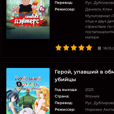
Перевод:
Рус. Дублиров
Режиссер:
Даниель Клен
Мультсериал «
отца и двух д
странствие по
постапокалипт
матери.
18.05.
Герой, упавший в об
убийцы
Год выхода:
2025
Страна:
Япония
Перевод:
Рус. Дублиров
Режиссер:
Нориаки Акита