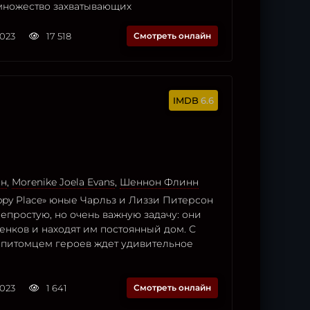
 множество захватывающих
2023
17 518
Смотреть онлайн
6.6
ин
,
Morenike Joela Evans
,
Шеннон Флинн
ppy Place» юные Чарльз и Лиззи Питерсон
непростую, но очень важную задачу: они
енков и находят им постоянный дом. С
питомцем героев ждет удивительное
2023
1 641
Смотреть онлайн