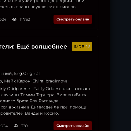
 живет могучий робот-дворецкий Роби,
скрыть планы неуклюжих шпионов
2024
11 752
Смотреть онлайн
ели: Ещё волшебнее
2.5
анный
,
Eng.Original
о
,
Майк Карон
,
Elvira Ibragimova
rly Oddparents: Fairly Odder» рассказывает
х кузины Тимми Тернера, Вивиан «Вив»
водного брата Роя Рэгланда,
хся в жизни в Диммсдейле при помощи
ровителей Ванды и Космо.
2024
320
Смотреть онлайн