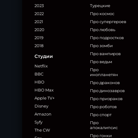
2023
Турецкие
2022
Про космос
2021
Про супергероев
2020
Про любовь
2019
Про подростков
2018
Про зомби
Про вампиров
Студии
Про ведьм
Netflix
Про
BBC
инопланетян
HBO
Про драконов
HBO Max
Про динозавров
Apple TV+
Про призраков
Disney
Про роботов
Amazon
Про спорт
Syfy
Про
апокалипсис
The CW
Про гонки