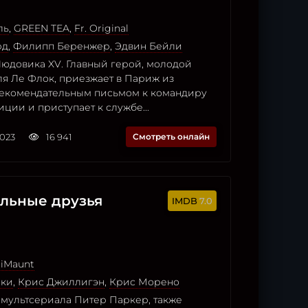
ль
,
GREEN TEA
,
Fr. Original
рд
,
Филипп Беренжер
,
Эдвин Бейли
Людовика XV. Главный герой, молодой
ля Ле Флок, приезжает в Париж из
екомендательным письмом к командиру
ции и приступает к службе...
2023
16 941
Смотреть онлайн
ельные друзья
7.0
iMaunt
ски
,
Крис Джиллигэн
,
Крис Морено
 мультсериала Питер Паркер, также