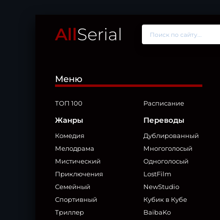
All
Serial
Меню
ТОП 100
Расписание
Жанры
Переводы
Комедия
Дублированный
Мелодрама
Многоголосый
Мистический
Одноголосый
Приключения
LostFilm
Семейный
NewStudio
Спортивный
Кубик в Кубе
Триллер
BaibaKo