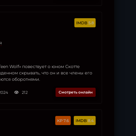
5.8
я
een Wolf» повествует о юном Скотте
денном скрывать, что он и все члены его
яются оборотнями.
2024
212
Смотреть онлайн
7.6
8.4