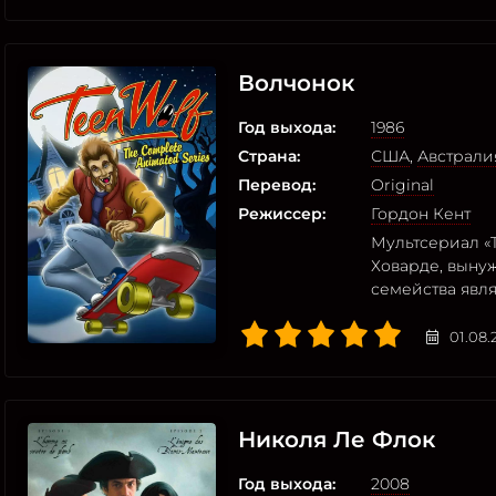
Волчонок
Год выхода:
1986
Страна:
США
,
Австрали
Перевод:
Original
Режиссер:
Гордон Кент
Мультсериал «T
Ховарде, вынуж
семейства явл
01.08.
Николя Ле Флок
Год выхода:
2008