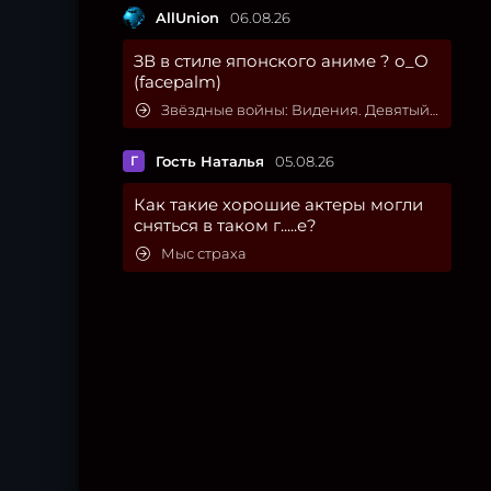
AllUnion
06.08.26
ЗВ в стиле японского аниме ? о_О
(facepalm)
Звёздные войны: Видения. Девятый джедай
Г
Гость Наталья
05.08.26
Как такие хорошие актеры могли
сняться в таком г.....е?
Мыс страха