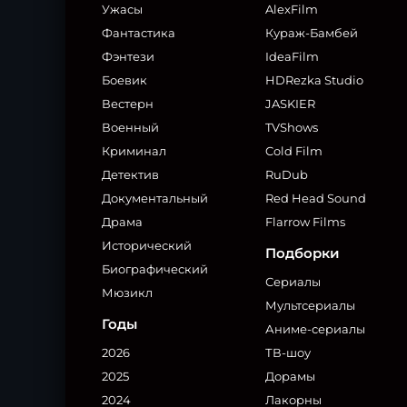
Ужасы
AlexFilm
Фантастика
Кураж-Бамбей
Фэнтези
IdeaFilm
Боевик
HDRezka Studio
Вестерн
JASKIER
Военный
TVShows
Криминал
Cold Film
Детектив
RuDub
Документальный
Red Head Sound
Драма
Flarrow Films
Исторический
Подборки
Биографический
Сериалы
Мюзикл
Мультсериалы
Годы
Аниме-сериалы
2026
ТВ-шоу
2025
Дорамы
2024
Лакорны