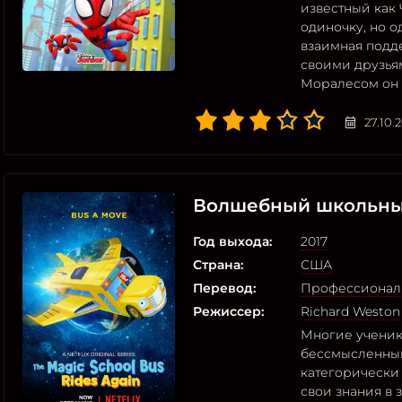
известный как 
одиночку, но о
взаимная подде
своими друзья
Моралесом он 
27.10.
Волшебный школьный
Год выхода:
2017
Страна:
США
Перевод:
Профессионал
Режиссер:
Richard Weston
Многие ученик
бессмысленным
категорически 
свои знания в