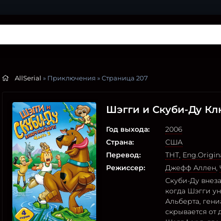
AllSerial
» Приключения » Страница 207
Шэгги и Скуби-Ду Кл
Год выхода:
2006
Страна:
США
Перевод:
ТНТ
,
Eng.Origin
Режиссер:
Джефф Аллен
,
Скуби-Ду внеза
когда Шэгги у
Альберта, гени
скрывается от 