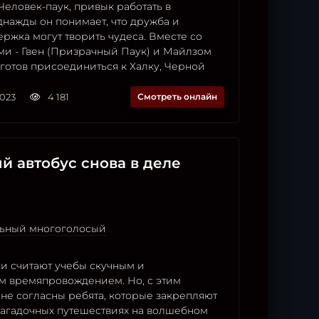
Человек-паук, привык работать в
днажды он понимает, что дружба и
ржка могут творить чудеса. Вместе со
ми - Гвен (Призрачный Паук) и Майлзом
готов присоединиться к Халку, Черной
2023
4 181
Смотреть онлайн
 автобус снова в деле
ьный многоголосый
и считают учебы скучным и
 времяпровождением. Но, с этим
не согласны ребята, которые закрепляют
 загадочных путешествиях на волшебном