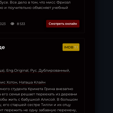
усе. Все дело в том, что мисс Фриззл
но и поучительно объясняет учебный
2023
8 533
Смотреть онлайн
де
7.1
ца)
,
Eng.Original
,
Рус. Дублированный
,
рис Хотон
,
Наташа Клайн
ного студента Крикета Грина внезапно
а его семья решает переехать из деревни
чтобы жить с бабушкой Алисой. В большом
, его старшей сестре Тилли и их отцу
ит пережить не одну забавную перемену,