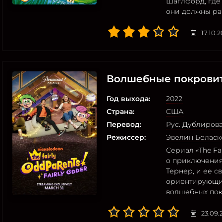
Шаглфорд, где
они должны ра
17.10.
Волшебные покровит
Год выхода:
2022
Страна:
США
Перевод:
Рус. Дублиров
Режиссер:
Эвелин Беласк
Сериал «The Fai
о приключения
Тернер, и ее с
ориентирующи
волшебных пок
23.09.