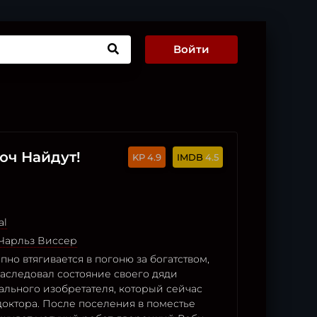
Войти
юч Найдут!
4.9
4.5
al
Чарльз Виссер
пно втягивается в погоню за богатством,
наследовал состояние своего дяди
ального изобретателя, который сейчас
доктора. После поселения в поместье