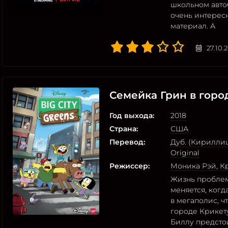
школьном автоб
очень интерес
материал. А
27.10.
Семейка Грин в горо
Год выхода:
2018
Страна:
США
Перевод:
Дуб. (Кирилли
Original
Режиссер:
Моника Рэй
,
К
Жизнь проблем
меняется, когд
в мегаполис, 
городе Крикету
Биллу предсто