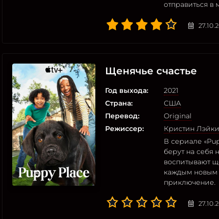
отправиться в
27.10.
Щенячье счастье
Год выхода:
2021
Страна:
США
Перевод:
Original
Режиссер:
Кристин Лэйк
В сериале «Pu
берут на себя 
воспитывают щ
каждым новым 
приключение.
27.10.