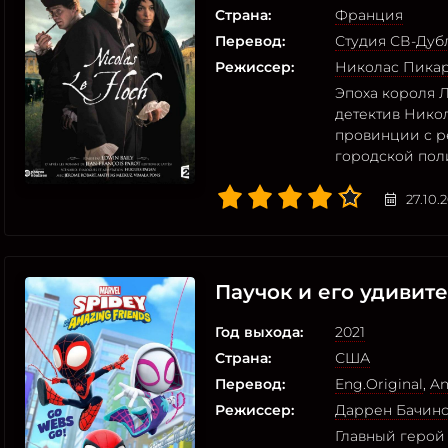
Страна:
Франция
Перевод:
Студия СВ-Дуб
Режиссер:
Николас Пика
Эпоха короля 
детектив Нико
провинции с р
городской поли
27.10.
Паучок и его удивит
Год выхода:
2021
Страна:
США
Перевод:
Eng.Original
,
An
Режиссер:
Даррен Бачин
Главный герой