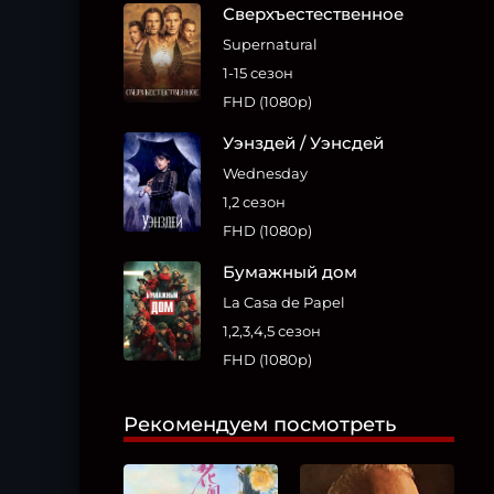
Сверхъестественное
Supernatural
1-15 сезон
FHD (1080p)
Уэнздей / Уэнсдей
Wednesday
1,2 сезон
FHD (1080p)
Бумажный дом
La Casa de Papel
1,2,3,4,5 сезон
FHD (1080p)
Рекомендуем посмотреть