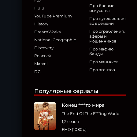
Fox
Про боевые
Hulu
искусства
YouTube Premium
Про путешествия
во времени
History
Про ограбления,
DreamWorks
аферы и
National Geographic
мошенников
Discovery
Про мафию,
банды
Peacock
Про маньяков
Marvel
Про агентов
DC
Популярные сериалы
Конец ****го мира
The End Of The F***ing World
1,2 сезон
FHD (1080p)