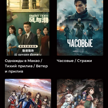
Однажды в Макао /
Часовые / Стражи
Тихий прилив / Ветер
и прилив