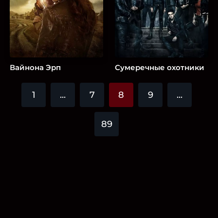
Вайнона Эрп
Сумеречные охотники
1
...
7
8
9
...
89