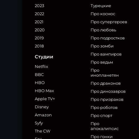
2023
Турецкие
2022
Про космос
2021
Про супергероев
2020
Про любовь
2019
Про подростков
2018
Про зомби
Про вампиров
Студии
Про ведьм
Netflix
Про
BBC
инопланетян
HBO
Про драконов
HBO Max
Про динозавров
Apple TV+
Про призраков
Disney
Про роботов
Amazon
Про спорт
Syfy
Про
апокалипсис
The CW
Про гонки