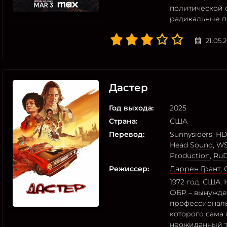
политической 
радикальные 
21.05.
Дастер
Год выхода:
2025
Страна:
США
Перевод:
Sunnysiders
,
HD
Head Sound
,
WS
Production
,
Ru
Режиссер:
Даррен Грант
,
1972 год, США.
ФБР – вынужден
профессиональ
которого сама 
неожиданный т