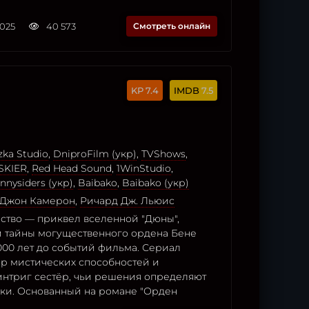
2025
40 573
Смотреть онлайн
7.4
7.5
ka Studio
,
DniproFilm (укр)
,
TVShows
,
SKIER
,
Red Head Sound
,
1WinStudio
,
nnysiders (укр)
,
Baibako
,
Baibako (укр)
Джон Камерон
,
Ричард Дж. Льюис
ство — приквел вселенной "Дюны",
тайны могущественного ордена Бене
 000 лет до событий фильма. Сериал
ир мистических способностей и
интриг сестёр, чьи решения определяют
ики. Основанный на романе "Орден