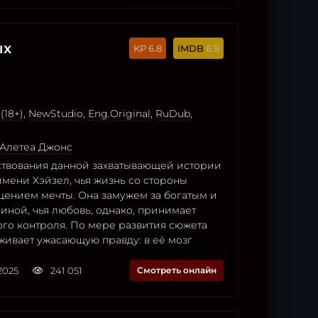
ых
6.8
6.9
(18+)
,
NewStudio
,
Eng.Original
,
RuDub
,
o
Алетеа Джонс
ствования данной захватывающей истории
мени Хэйзел, чья жизнь со стороны
щением мечты. Она замужем за богатым и
ной, чья любовь, однако, принимает
ого контроля. По мере развития сюжета
живает ужасающую правду: в её мозг
2025
241 051
Смотреть онлайн