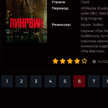
Страна:
США
Перевод:
HDRezka Studi
кубе (18+)
,
Red 
Eng.Original
Режиссер:
Крэйг Зобел
Сериал «The Pe
Кобблпоту по 
королем крими
комиксов изда
«The Batman».
14.03.
1
2
3
4
5
6
7