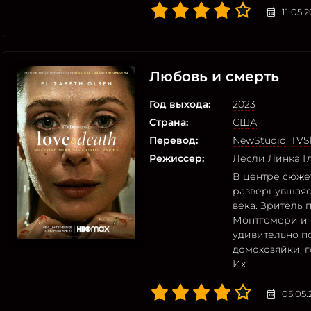
11.05.
Любовь и смерть
Год выхода:
2023
Страна:
США
Перевод:
NewStudio
,
TVS
Режиссер:
Лесли Линка Г
В центре сюжет
развернувшаяся
века. Зритель 
Монтгомери и Б
удивительно п
домохозяйки, г
Их
05.05.