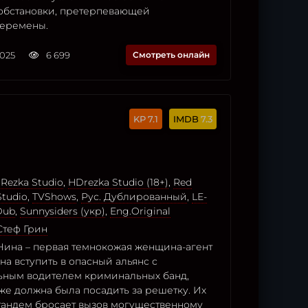
обстановки, претерпевающей
перемены.
2025
6 699
Смотреть онлайн
7.1
7.3
Rezka Studio
,
HDrezka Studio (18+)
,
Red
tudio
,
TVShows
,
Рус. Дублированный
,
LE-
Dub
,
Sunnysiders (укр)
,
Eng.Original
Стеф Грин
 Нина – первая темнокожая женщина-агент
а вступить в опасный альянс с
ным водителем криминальных банд,
же должна была посадить за решетку. Их
андем бросает вызов могущественному