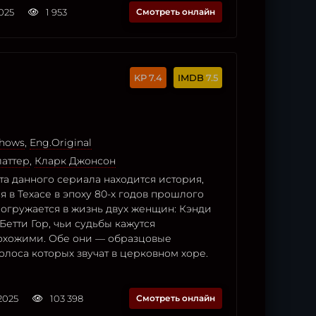
2025
1 953
Смотреть онлайн
7.4
7.5
hows
,
Eng.Original
латтер
,
Кларк Джонсон
а данного сериала находится история,
 в Техасе в эпоху 80-х годов прошлого
погружается в жизнь двух женщин: Кэнди
етти Гор, чьи судьбы кажутся
охожими. Обе они — образцовые
олоса которых звучат в церковном хоре.
2025
103 398
Смотреть онлайн