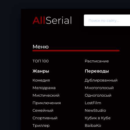
All
Serial
Меню
ТОП 100
Расписание
Жанры
Переводы
Комедия
Дублированный
Мелодрама
Многоголосый
Мистический
Одноголосый
Приключения
LostFilm
Семейный
NewStudio
Спортивный
Кубик в Кубе
Триллер
BaibaKo