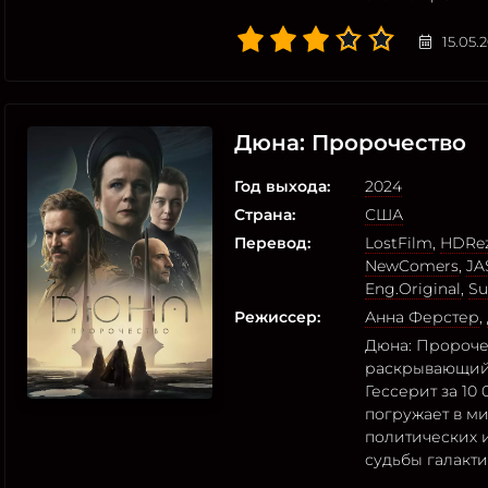
15.05.
Дюна: Пророчество
Год выхода:
2024
Страна:
США
Перевод:
LostFilm
,
HDRez
NewComers
,
JA
Eng.Original
,
Su
Режиссер:
Анна Ферстер
,
Дюна: Пророче
раскрывающий 
Гессерит за 10
погружает в м
политических 
судьбы галакт