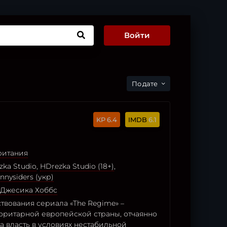
Войти
дате
6.4
6.1
ритания
ka Studio
,
HDrezka Studio (18+)
,
nnysiders (укр)
Джесика Хоббс
твования сериала «The Regime» –
оритарной европейской страны, отчаянно
 власть в условиях нестабильной