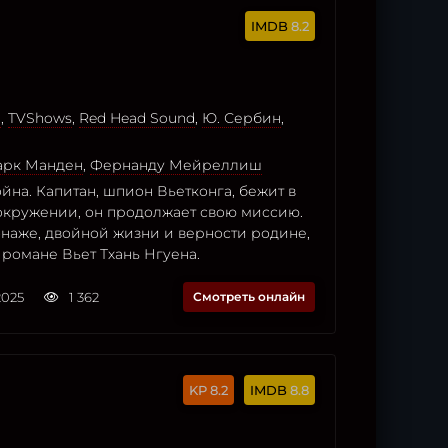
8.2
o
,
TVShows
,
Red Head Sound
,
Ю. Сербин
,
рк Манден
,
Фернанду Мейреллиш
йна. Капитан, шпион Вьетконга, бежит в
окружении, он продолжает свою миссию.
наже, двойной жизни и верности родине,
романе Вьет Тхань Нгуена.
2025
1 362
Смотреть онлайн
8.2
8.8