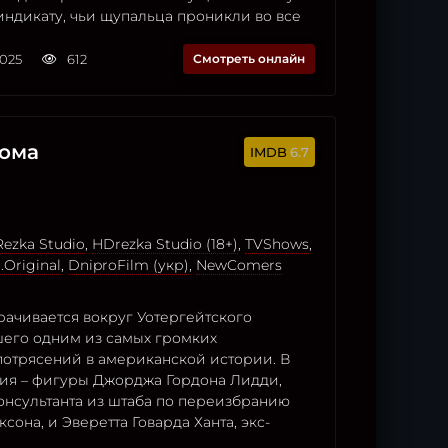
индикату, чьи щупальца проникли во все
2025
612
Смотреть онлайн
дома
6.7
ezka Studio
,
HDrezka Studio (18+)
,
TVShows
,
.Original
,
DniproFilm (укр)
,
NewComers
рачивается вокруг Уотергейтского
шего одним из самых громких
потрясений в американской истории. В
ия – фигуры Джорджа Гордона Лидди,
онсультанта из штаба по переизбранию
сона, и Эверетта Говарда Ханта, экс-