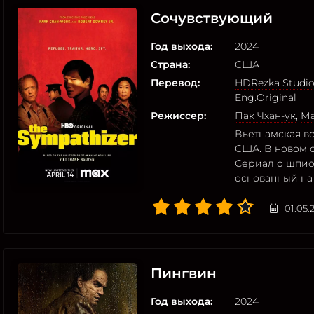
Сочувствующий
Год выхода:
2024
Страна:
США
Перевод:
HDRezka Studi
Eng.Original
Режиссер:
Пак Чхан-ук
,
Ма
Вьетнамская во
США. В новом 
Сериал о шпио
основанный на 
01.05.
Пингвин
Год выхода:
2024