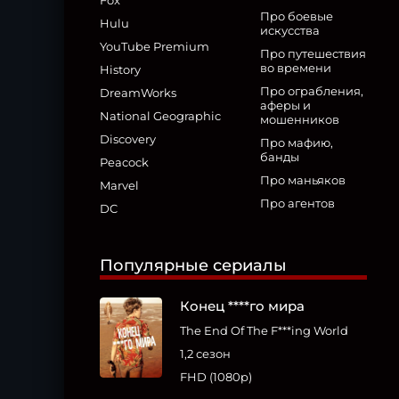
Fox
Про боевые
Hulu
искусства
YouTube Premium
Про путешествия
во времени
History
Про ограбления,
DreamWorks
аферы и
National Geographic
мошенников
Discovery
Про мафию,
банды
Peacock
Про маньяков
Marvel
Про агентов
DC
Популярные сериалы
Конец ****го мира
The End Of The F***ing World
1,2 сезон
FHD (1080p)