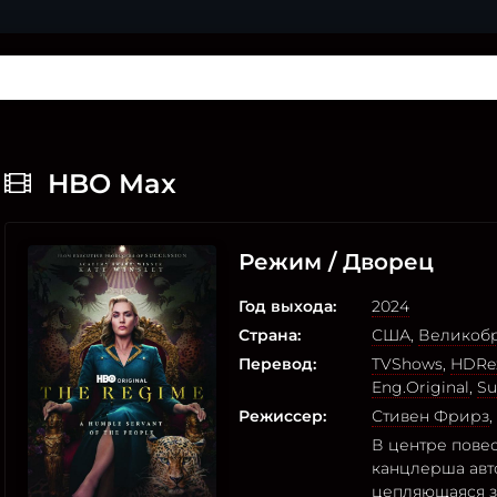
HBO Max
Режим / Дворец
Год выхода:
2024
Страна:
США
,
Великоб
Перевод:
TVShows
,
HDRez
Eng.Original
,
Su
Режиссер:
Стивен Фрирз
,
В центре повес
канцлерша авт
цепляющаяся за