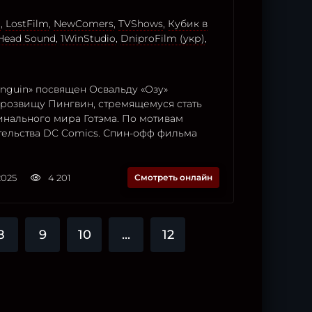
o
,
LostFilm
,
NewComers
,
TVShows
,
Кубик в
Head Sound
,
1WinStudio
,
DniproFilm (укр)
,
nguin» посвящен Освальду «Озу»
прозвищу Пингвин, стремящемуся стать
нального мира Готэма. По мотивам
тельства DC Comics. Спин-офф фильма
2025
4 201
Смотреть онлайн
8
9
10
...
12