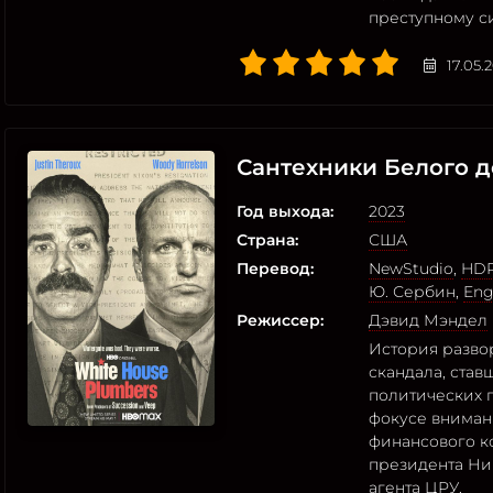
преступному с
17.05.
Сантехники Белого 
Год выхода:
2023
Страна:
США
Перевод:
NewStudio
,
HDR
Ю. Сербин
,
Eng
Режиссер:
Дэвид Мэндел
История разво
скандала, став
политических 
фокусе вниман
финансового к
президента Ник
агента ЦРУ.