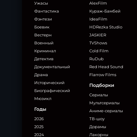
Ужасы
AlexFilm
Фантастика
Кураж-Бамбей
Фэнтези
IdeaFilm
Боевик
HDRezka Studio
Вестерн
JASKIER
Военный
TVShows
Криминал
Cold Film
Детектив
RuDub
Документальный
Red Head Sound
Драма
Flarrow Films
Исторический
Подборки
Биографический
Сериалы
Мюзикл
Мультсериалы
Годы
Аниме-сериалы
2026
ТВ-шоу
2025
Дорамы
2024
Лакорны