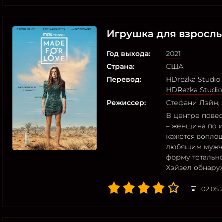
Игрушка для взросл
Год выхода:
2021
Страна:
США
Перевод:
HDrezka Studio 
HDRezka Studi
Режиссер:
Стефани Лэйн
,
В центре пове
– женщина по и
кажется вопло
любящим мужчи
форму тотальн
Хэйзел обнару
02.05.