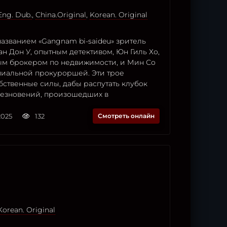
Eng. Dub.
,
China.Original
,
Korean. Original
азванием «Gangnam bi-saideu» зритель
ан Дон У, опытным детективом, Юн Гиль Хо,
м брокером по недвижимости, и Мин Со
иальной прокуроршей. Эти трое
бственные силы, дабы распутать клубок
чезновений, произошедших в
2025
132
Смотреть онлайн
Korean. Original