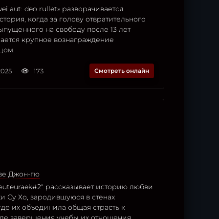
i aut: deo rullet» разворачивается
тория, когда за голову отвратительного
ыпущенного на свободу после 13 лет
чается крупное вознаграждение
цом.
2025
173
Смотреть онлайн
ве Джон-гю
euteuraek#2" рассказывает историю любви
и Су Хо, зародившуюся в стенах
где их объединила общая страсть к
сле завершения учебы их отношения