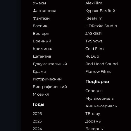
Ужасы
AlexFilm
Фантастика
Кураж-Бамбей
Фэнтези
IdeaFilm
Боевик
HDRezka Studio
Вестерн
JASKIER
Военный
TVShows
Криминал
Cold Film
Детектив
RuDub
Документальный
Red Head Sound
Драма
Flarrow Films
Исторический
Подборки
Биографический
Сериалы
Мюзикл
Мультсериалы
Годы
Аниме-сериалы
2026
ТВ-шоу
2025
Дорамы
2024
Лакорны