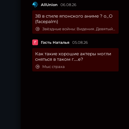
AllUnion
06.08.26
ЗВ в стиле японского аниме ? о_О
(facepalm)
Звёздные войны: Видения. Девятый джедай
Г
Гость Наталья
05.08.26
Как такие хорошие актеры могли
сняться в таком г.....е?
Мыс страха