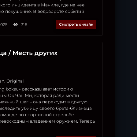
кого инцидента в Маниле, где на нее
о покушение. В водовороте событий
2025
316
Смотреть онлайн
ца / Месть других
n. Original
ng boksu» рассказывает историю
цы Ок Чан Ми, которая ради мести
чаянный шаг – она переходит в другую
ыследить убийцу своего брата-близнеца.
команде по спортивной стрельбе
ревосходным владением оружием. Теперь