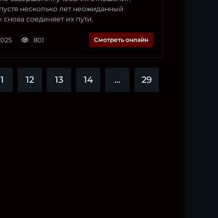
Спустя несколько лет неожиданный
 снова соединяет их пути.
2025
801
Смотреть онлайн
11
12
13
14
...
29