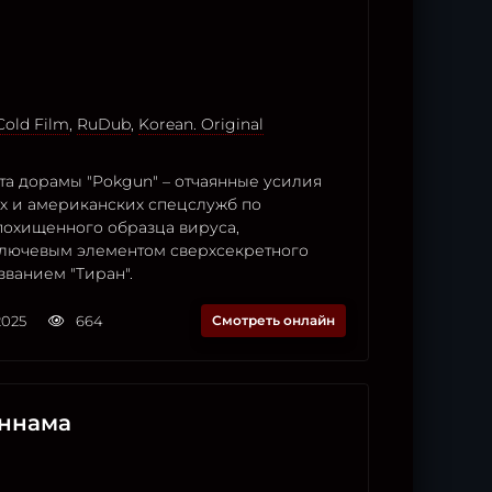
Cold Film
,
RuDub
,
Korean. Original
та дорамы "Pokgun" – отчаянные усилия
 и американских спецслужб по
охищенного образца вируса,
лючевым элементом сверхсекретного
званием "Тиран".
2025
664
Смотреть онлайн
аннама