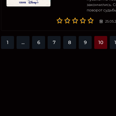
закончились. 
поворот судьбы
25.05.
1
...
6
7
8
9
10