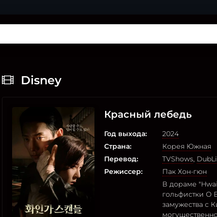
Disney
Красный лебедь
Год выхода:
2024
Страна:
Корея Южная
Перевод:
TVShows
,
DubLi
Режиссер:
Пак Хон-гюн
В дораме "Hwa
гольфистки О 
замужества с К
могущественно