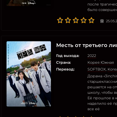
после трагичес
было совершен
25.05.
Месть от третьего ли
Год выхода:
2022
Страна:
Корея Южная
Перевод:
SOFTBOX
,
Korea
Дорама «3inchi
старшеклассни
решается на от
школу, чтобы в
Её прошлое в 
наделило её п
все её