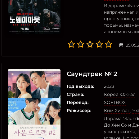
В дораме «No we
напряженная ис
преступника, в
тюрьмы, назна
анонимным ли
25.05.
Саундтрек № 2
Год выхода:
2023
Страна:
Корея Южная
Перевод:
SOFTBOX
Режиссер:
Ким Хи-вон
,
Чх
Дорама "Saund
До Хён Со и Дж
университета, 
музыке. Но по