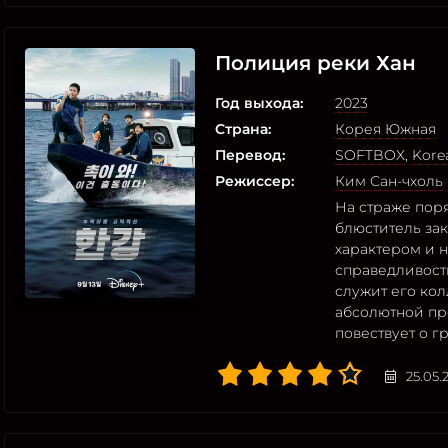
Полиция реки Хан
Год выхода:
2023
Страна:
Корея Южная
Перевод:
SOFTBOX
,
Korea
Режиссер:
Ким Сан-чхоль
На страже поря
блюститель за
характером и 
справедливост
служит его кол
абсолютной пр
повествует о г
25.05.