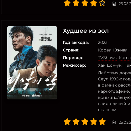
25.05.
Худшее из зол
Год выхода:
2023
Страна:
Корея Южная
Перевод:
TVShows
,
Korea
Режиссер:
Хан Дон-ук
,
Па
Действия дорам
Сеул 1990-х го
в рамках расс
наркотрафике,
криминальную с
влиятельный и 
опасном
25.05.