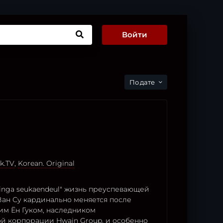
Войти
дате
k.TV
,
Korean. Original
inga seukaendeul" жизнь преуспевающей
Ван Су кардинально меняется после
им Ён Гуком, наследником
й корпорации Hwain Group, и особенно