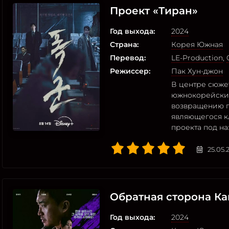
Проект «Тиран»
Год выхода:
2024
Страна:
Корея Южная
Перевод:
LE-Production
,
Режиссер:
Пак Хун-джон
В центре сюже
южнокорейских
возвращению п
являющегося к
проекта под на
25.05.
Обратная сторона К
Год выхода:
2024