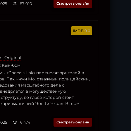
2025
57 010
Смотреть онлайн
9.0
n. Original
к Кын-бом
ы «Choeakui ak» переносят зрителей в
дов. Пак Чжун Мо, отважный полицейский,
ледования масштабного дела о
 внедряется в могущественную
труктуру, во главе которой стоит
харизматичный Чон Ги Чхоль. В этом
2025
6 474
Смотреть онлайн