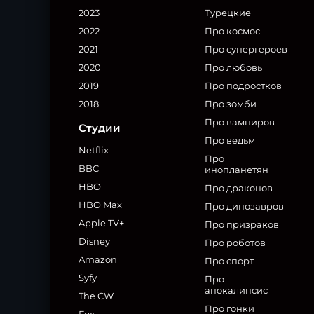
2023
Турецкие
2022
Про космос
2021
Про супергероев
2020
Про любовь
2019
Про подростков
2018
Про зомби
Про вампиров
Студии
Про ведьм
Netflix
Про
BBC
инопланетян
HBO
Про драконов
HBO Max
Про динозавров
Apple TV+
Про призраков
Disney
Про роботов
Amazon
Про спорт
Syfy
Про
апокалипсис
The CW
Про гонки