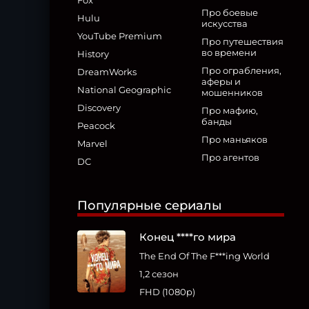
Fox
Про боевые
Hulu
искусства
YouTube Premium
Про путешествия
во времени
History
Про ограбления,
DreamWorks
аферы и
National Geographic
мошенников
Discovery
Про мафию,
банды
Peacock
Про маньяков
Marvel
Про агентов
DC
Популярные сериалы
Конец ****го мира
The End Of The F***ing World
1,2 сезон
FHD (1080p)