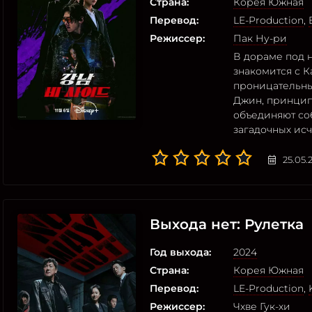
Страна:
Корея Южная
Перевод:
LE-Production
,
Режиссер:
Пак Ну-ри
В дораме под н
знакомится с К
проницательны
Джин, принцип
объединяют со
загадочных ис
25.05.
Выхода нет: Рулетка
Год выхода:
2024
Страна:
Корея Южная
Перевод:
LE-Production
,
Режиссер:
Чхве Гук-хи