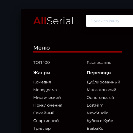
All
Serial
Меню
ТОП 100
Расписание
Жанры
Переводы
Комедия
Дублированный
Мелодрама
Многоголосый
Мистический
Одноголосый
Приключения
LostFilm
Семейный
NewStudio
Спортивный
Кубик в Кубе
Триллер
BaibaKo