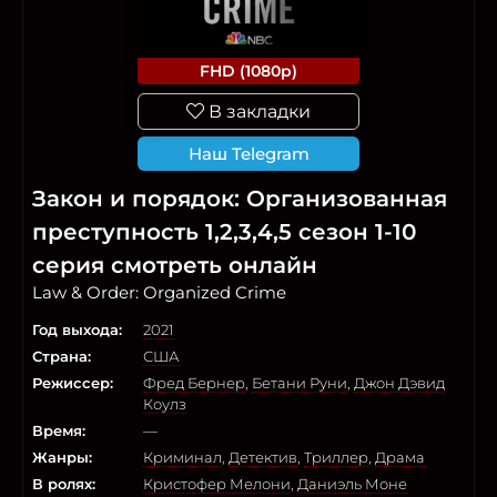
FHD (1080p)
В закладки
Наш Telegram
Закон и порядок: Организованная
преступность 1,2,3,4,5 сезон 1-10
серия смотреть онлайн
Law & Order: Organized Crime
Год выхода:
2021
Страна:
США
Режиссер:
Фред Бернер
,
Бетани Руни
,
Джон Дэвид
Коулз
Время:
—
Жанры:
Криминал
,
Детектив
,
Триллер
,
Драма
В ролях:
Кристофер Мелони
,
Даниэль Моне