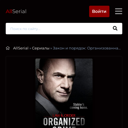
All
Serial
Войти
AllSerial
»
Сериалы
» Закон и порядок: Организованная преступность