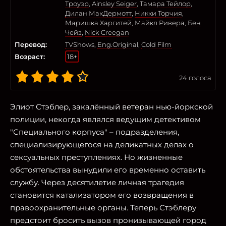
Троуэр
,
Ainsley Seiger
,
Тамара Тейлор
,
Дилан МакДермотт
,
Никки Торчия
,
Маришка Харгитей
,
Майкл Ривера
,
Бен
Чейз
,
Nick Creegan
Перевод:
TVShows
,
Eng.Original
,
Cold Film
Возраст:
18+
24
голоса
Элиот Стэблер, закалённый ветеран нью-йоркской
полиции, некогда являлся ведущим детективом
"Специального корпуса" – подразделения,
специализирующегося на деликатных делах о
сексуальных преступлениях. Но жизненные
обстоятельства вынудили его временно оставить
службу. Через десятилетие личная трагедия
становится катализатором его возвращения в
правоохранительные органы. Теперь Стэблеру
предстоит бросить вызов пронизывающей город