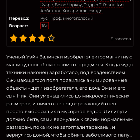
Куарк
,
Брюс Чаркоу
,
Эндрю Т. Грант
,
Кит
Арбетнот
,
Хилари Александр
Перевод:
Рус. Проф. многоголосый
Возраст:
18+
9
голосов
Ученый Уэйн Залински изобрел электромагнитную
машину, способную сжимать предметы. Когда чудо
техники наконец заработало, под воздействием
Сжимающегося поля появились анимированные
объекты - дети изобретателя, его дочь Эми и его
сын Ник. Они уменьшились до микроскопических
размеров, и ничего не подозревающий отец
просто выбросил их в мусорное ведро. Лилипути,
должно быть, сами вернулись к своим нормальным
размерам, пока их не затоптали тараканы, и
вернулись домой, чтобы обнять заботливого папу...