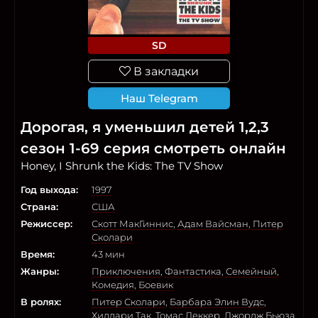
SD
В закладки
Наш Telegram
Дорогая, я уменьшил детей 1,2,3
сезон 1-69 серия смотреть онлайн
Honey, I Shrunk the Kids: The TV Show
Год выхода:
1997
Страна:
США
Режиссер:
Скотт МакГиннис
,
Адам Вайсман
,
Питер
Сколари
Время:
43 мин
Жанры:
Приключения
,
Фантастика
,
Семейный
,
Комедия
,
Боевик
В ролях:
Питер Сколари
,
Барбара Элин Вудс
,
Хиллари Так
,
Томас Деккер
,
Джордж Бьюза
,