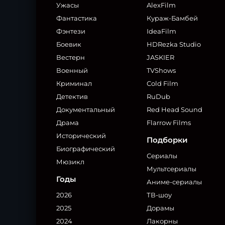
Ужасы
AlexFilm
Фантастика
Кураж-Бамбей
Фэнтези
IdeaFilm
Боевик
HDRezka Studio
Вестерн
JASKIER
Военный
TVShows
Криминал
Cold Film
Детектив
RuDub
Документальный
Red Head Sound
Драма
Flarrow Films
Исторический
Подборки
Биографический
Сериалы
Мюзикл
Мультсериалы
Годы
Аниме-сериалы
2026
ТВ-шоу
2025
Дорамы
2024
Лакорны