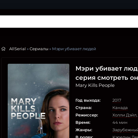
AllSerial
»
Сериалы
» Мэри убивает людей
Мэри убивает людей 
серия смотреть о
Mary Kills People
Год выхода:
2017
Страна:
Канада
Режиссер:
Холли Дэйл
Время:
44 мин
Жанры:
Зарубежны
В ролях:
Кэрелин Де