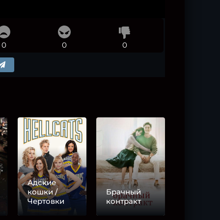
0
0
0
Адские
кошки /
Брачный
Чертовки
контракт