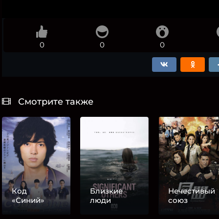
0
0
0
Смотрите также
Код
Близкие
Нечестивый
«Синий»
люди
союз