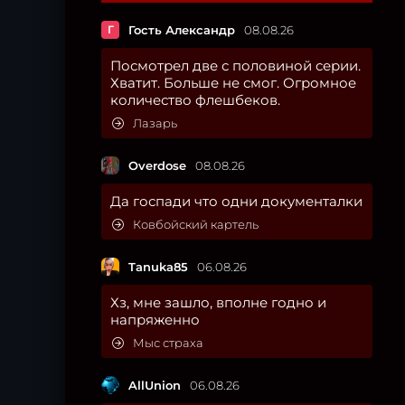
Г
Гость Александр
08.08.26
Посмотрел две с половиной серии.
Хватит. Больше не смог. Огромное
количество флешбеков.
Лазарь
Overdose
08.08.26
Да госпади что одни документалки
Ковбойский картель
Tanuka85
06.08.26
Хз, мне зашло, вполне годно и
напряженно
Мыс страха
AllUnion
06.08.26