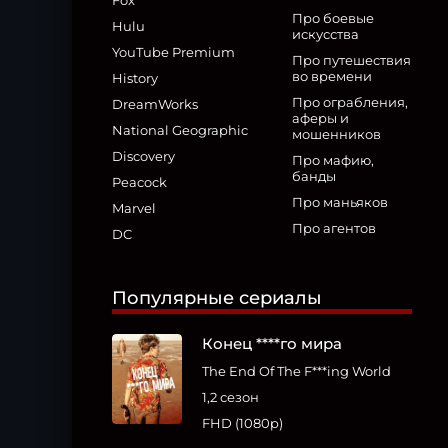
Fox
Про боевые
Hulu
искусства
YouTube Premium
Про путешествия
во времени
History
Про ограбления,
DreamWorks
аферы и
National Geographic
мошенников
Discovery
Про мафию,
банды
Peacock
Про маньяков
Marvel
Про агентов
DC
Популярные сериалы
Конец ****го мира
The End Of The F***ing World
1,2 сезон
FHD (1080p)