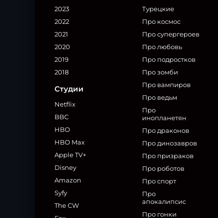
2023
Турецкие
2022
Про космос
2021
Про супергероев
2020
Про любовь
2019
Про подростков
2018
Про зомби
Про вампиров
Студии
Про ведьм
Netflix
Про
BBC
инопланетян
HBO
Про драконов
HBO Max
Про динозавров
Apple TV+
Про призраков
Disney
Про роботов
Amazon
Про спорт
Syfy
Про
апокалипсис
The CW
Про гонки