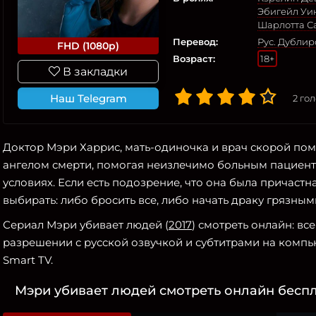
Эбигейл Уи
Шарлотта С
Перевод:
Рус. Дубли
FHD (1080p)
Возраст:
18+
В закладки
Наш Telegram
2
гол
Доктор Мэри Харрис, мать-одиночка и врач скорой пом
ангелом смерти, помогая неизлечимо больным пациент
условиях. Если есть подозрение, что она была причастн
выбирать: либо бросить все, либо начать драку грязным
Сериал Мэри убивает людей (
2017
) смотреть онлайн: вс
разрешении с русской озвучкой и субтитрами на компью
Smart TV.
Мэри убивает людей смотреть онлайн беспл