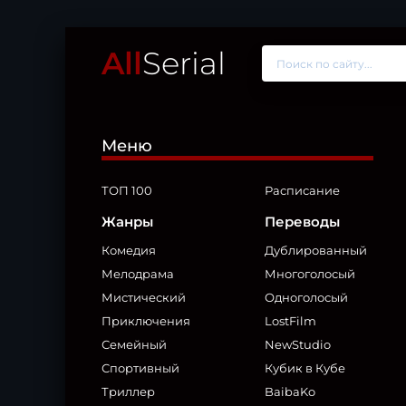
All
Serial
Меню
ТОП 100
Расписание
Жанры
Переводы
Комедия
Дублированный
Мелодрама
Многоголосый
Мистический
Одноголосый
Приключения
LostFilm
Семейный
NewStudio
Спортивный
Кубик в Кубе
Триллер
BaibaKo