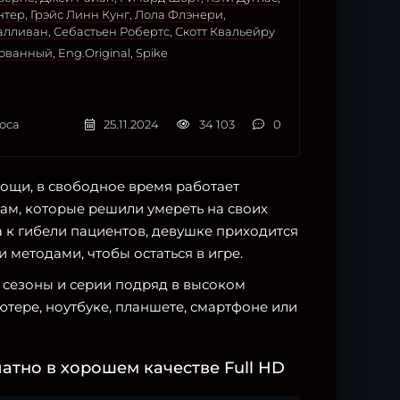
нтер
,
Грэйс Линн Кунг
,
Лола Флэнери
,
алливан
,
Себастьен Робертс
,
Скотт Квальейру
рованный
,
Eng.Original
,
Spike
оса
25.11.2024
34 103
0
ощи, в свободное время работает
ам, которые решили умереть на своих
а к гибели пациентов, девушке приходится
и методами, чтобы остаться в игре.
е сезоны и серии подряд в высоком
тере, ноутбуке, планшете, смартфоне или
атно в хорошем качестве Full HD