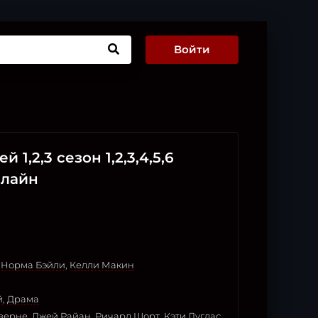
Войти
1,2,3 сезон 1,2,3,4,5,6
нлайн
,
Норма Бэйли
,
Келли Макин
й
,
Драма
верне
,
Джей Райан
,
Ричард Шорт
,
Кэти Дуглас
,