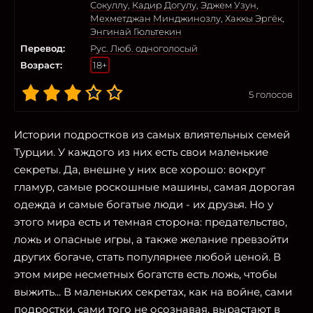
Сокуллу
,
Кадир Догулу
,
Эджем Узун
,
Мехметджан Минджинозлу
,
Хаккы Эргёк
,
Энгинай Гюльтекин
Перевод:
Рус. Люб. одноголосый
Возраст:
18+
5
голосов
Истории подростков из самых влиятельных семей
Турции. У каждого из них есть свои маленькие
секреты. Да, внешне у них все хорошо: вокруг
гламур, самые роскошные машины, самая дорогая
одежда и самые богатые люди - их друзья. Но у
этого мира есть и темная сторона: предательство,
ложь и опасные игры, а также желание превзойти
других богаче, стать популярнее любой ценой. В
этом мире несметных богатств есть ложь, чтобы
выжить... В маленьких секретах, как на войне, сами
подростки, сами того не осознавая, вырастают в