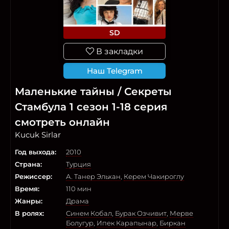
SD
В закладки
Наш Telegram
Маленькие тайны / Секреты
Стамбула 1 сезон 1-18 серия
смотреть онлайн
Kucuk Sirlar
Год выхода:
2010
Страна:
Турция
Режиссер:
А. Танер Эльхан
,
Керем Чакироглу
Время:
110 мин
Жанры:
Драма
В ролях:
Синем Кобал
,
Бурак Озчивит
,
Мерве
Болугур
,
Ипек Карапынар
,
Биркан