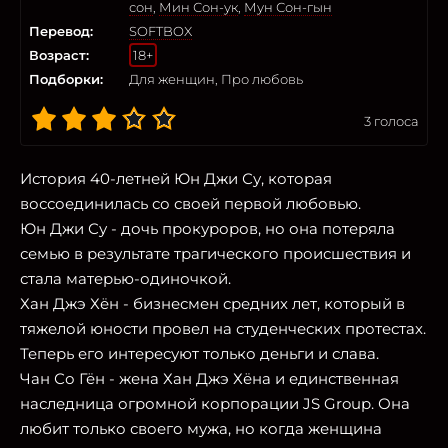
сон
,
Мин Сон-ук
,
Мун Сон-гын
Перевод:
SOFTBOX
Возраст:
18+
Подборки:
Для женщин, Про любовь
3
голоса
История 40-летней Юн Джи Су, которая
воссоединилась со своей первой любовью.
Юн Джи Су - дочь прокуроров, но она потеряла
семью в результате трагического происшествия и
стала матерью-одиночкой.
Хан Джэ Хён - бизнесмен средних лет, который в
тяжелой юности провел на студенческих протестах.
Теперь его интересуют только деньги и слава.
Чан Со Гён - жена Хан Джэ Хёна и единственная
наследница огромной корпорации JS Group. Она
любит только своего мужа, но когда женщина