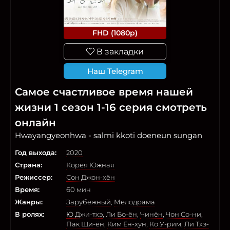
FHD (1080p)
В закладки
Наш Telegram
Самое счастливое время нашей
жизни 1 сезон 1-16 серия смотреть
онлайн
Hwayangyeonhwa - salmi kkoti doeneun sungan
Год выхода:
2020
Страна:
Корея Южная
Режиссер:
Сон Джон-хён
Время:
60 мин
Жанры:
Зарубежный
,
Мелодрама
В ролях:
Ю Джи-тхэ
,
Ли Бо-ён
,
Чинён
,
Чон Со-ни
,
Пак Щи-ён
,
Ким Ён-хун
,
Ко У-рим
,
Ли Тхэ-