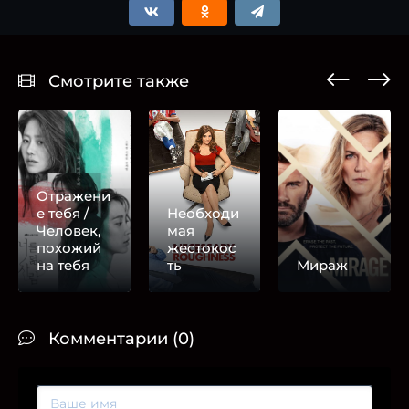
Смотрите также
Отражени
е тебя /
Необходи
Человек,
мая
похожий
жестокос
на тебя
ть
Мираж
Комментарии (0)