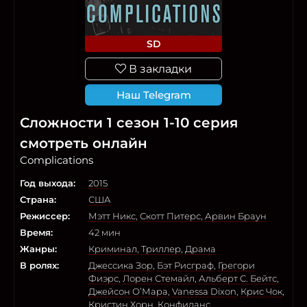
SD
В закладки
Наш Telegram
Сложности 1 сезон 1-10 серия
смотреть онлайн
Complications
Год выхода:
2015
Страна:
США
Режиссер:
Мэтт Никс
,
Скотт Питерс
,
Арвин Браун
Время:
42 мин
Жанры:
Криминал
,
Триллер
,
Драма
В ролях:
Джессика Зор
,
Бэт Рисграф
,
Грегори
Фиэрс
,
Лорен Стемайл
,
Альберт С. Бейтс
,
Джейсон О’Мара
,
Vanessa Dixon
,
Крис Чок
,
Кристин Хорн
,
Конфиданс