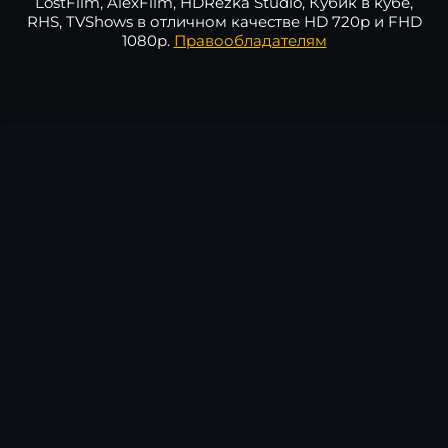
LostFilm, AlexFilm, HDRezka Studio, Кубик в кубе,
RHS, TVShows в отличном качестве HD 720p и FHD
1080p.
Правообладателям