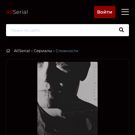
All
Serial
Войти
AllSerial
»
Сериалы
» Сложности