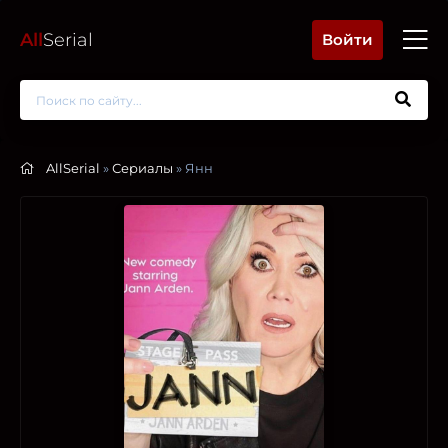
All
Serial
Войти
AllSerial
»
Сериалы
» Янн