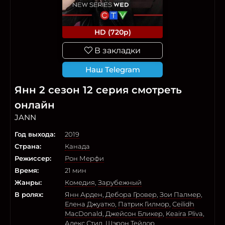
HD (720p)
В закладки
Наш Telegram
Янн 2 сезон 12 серия смотреть
онлайн
JANN
Год выхода:
2019
Страна:
Канада
Режиссер:
Рон Мерфи
Время:
21 мин
Жанры:
Комедия
,
Зарубежный
В ролях:
Янн Арден
,
Дебора Гровер
,
Зои Палмер
,
Елена Джуатко
,
Патрик Гилмор
,
Ceilidh
MacDonald
,
Джейсон Бликер
,
Keaira Pliva
,
Алекс Стил
,
Шэрон Тейлор