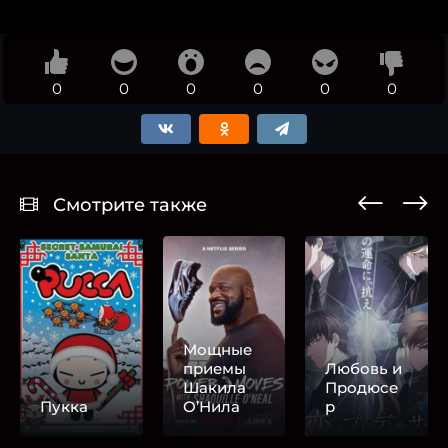
0
0
0
0
0
0
Смотрите также
Мощные
приемы
Любовь и
Шакила
Продюсе
Пукка
О’Нила
р