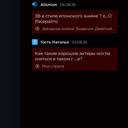
AllUnion
06.08.26
ЗВ в стиле японского аниме ? о_О
(facepalm)
Звёздные войны: Видения. Девятый джедай
Г
Гость Наталья
05.08.26
Как такие хорошие актеры могли
сняться в таком г.....е?
Мыс страха