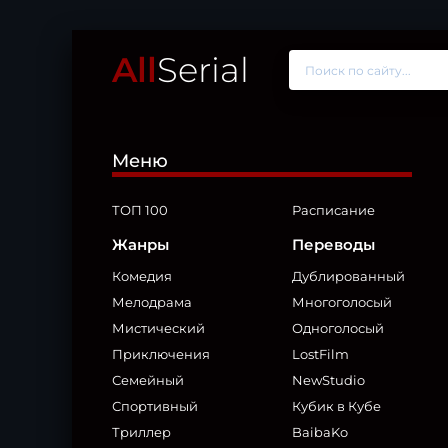
All
Serial
Меню
ТОП 100
Расписание
Жанры
Переводы
Комедия
Дублированный
Мелодрама
Многоголосый
Мистический
Одноголосый
Приключения
LostFilm
Семейный
NewStudio
Спортивный
Кубик в Кубе
Триллер
BaibaKo