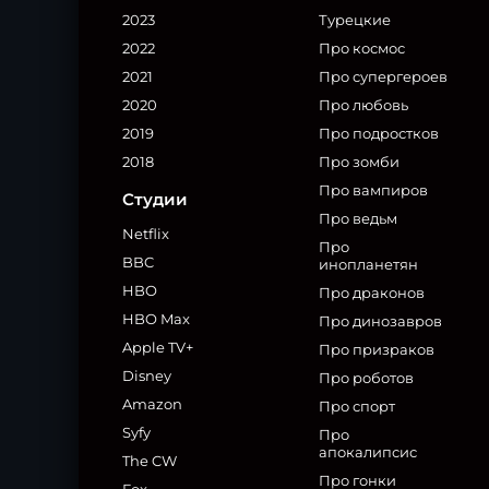
2023
Турецкие
2022
Про космос
2021
Про супергероев
2020
Про любовь
2019
Про подростков
2018
Про зомби
Про вампиров
Студии
Про ведьм
Netflix
Про
BBC
инопланетян
HBO
Про драконов
HBO Max
Про динозавров
Apple TV+
Про призраков
Disney
Про роботов
Amazon
Про спорт
Syfy
Про
апокалипсис
The CW
Про гонки