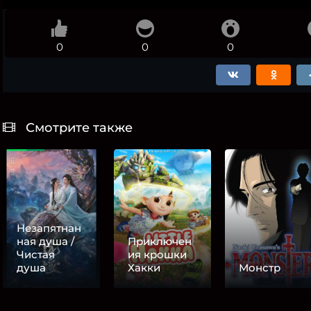
0
0
0
Смотрите также
Незапятнан
ная душа /
Приключен
Чистая
ия крошки
душа
Хакки
Монстр