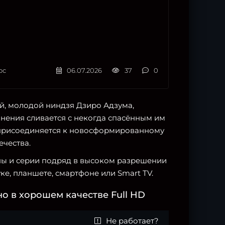
ос
06.07.2026
37
0
й, молодой ниндзя Дзиро Адзума,
анения сливается с некогда спасённым им
присоединяется к новосформированному
ечества.
оны и серии подряд в высоком разрешении
ке, планшете, смартфоне или Smart TV.
о в хорошем качестве Full HD
Не работает?