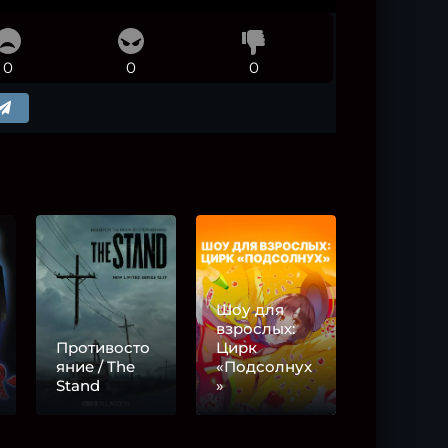
0
0
0
Шоу для
взрослых:
Противосто
Цирк
яние / The
«Подсолнух
Stand
»