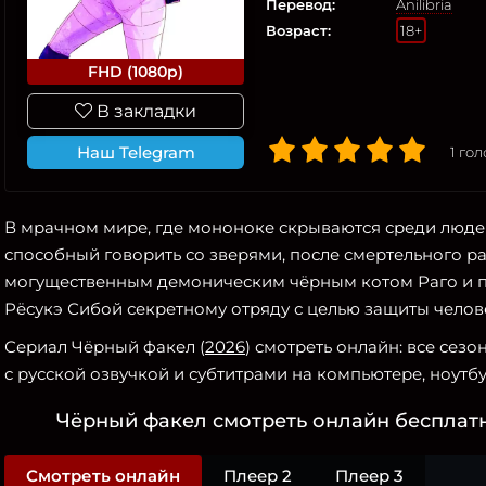
Перевод:
Anilibria
Возраст:
18+
FHD (1080p)
В закладки
Наш Telegram
1
гол
В мрачном мире, где мононоке скрываются среди люде
способный говорить со зверями, после смертельного р
могущественным демоническим чёрным котом Раго и 
Рёсукэ Сибой секретному отряду с целью защиты челов
Сериал Чёрный факел (
2026
) смотреть онлайн: все сез
с русской озвучкой и субтитрами на компьютере, ноутбу
Чёрный факел смотреть онлайн бесплатн
Смотреть онлайн
Плеер 2
Плеер 3