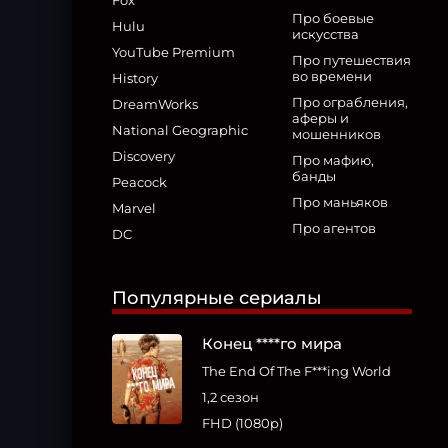
Fox
Про боевые
Hulu
искусства
YouTube Premium
Про путешествия
во времени
History
Про ограбления,
DreamWorks
аферы и
National Geographic
мошенников
Discovery
Про мафию,
банды
Peacock
Про маньяков
Marvel
Про агентов
DC
Популярные сериалы
Конец ****го мира
The End Of The F***ing World
1,2 сезон
FHD (1080p)