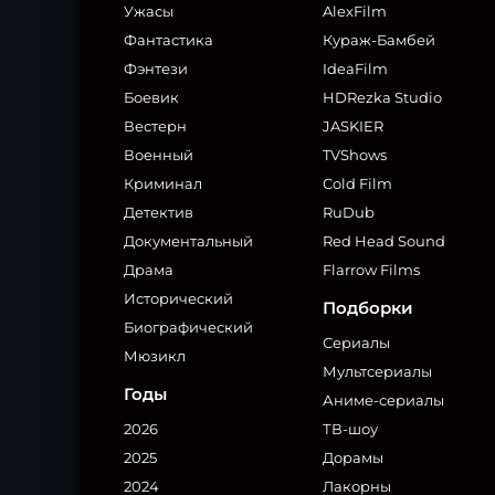
Ужасы
AlexFilm
Фантастика
Кураж-Бамбей
Фэнтези
IdeaFilm
Боевик
HDRezka Studio
Вестерн
JASKIER
Военный
TVShows
Криминал
Cold Film
Детектив
RuDub
Документальный
Red Head Sound
Драма
Flarrow Films
Исторический
Подборки
Биографический
Сериалы
Мюзикл
Мультсериалы
Годы
Аниме-сериалы
2026
ТВ-шоу
2025
Дорамы
2024
Лакорны