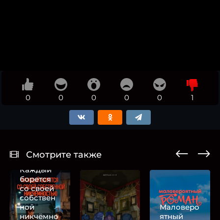
0
0
0
0
0
1
Смотрите также
Каждый
борется
со своей
собствен
ной
Маловеро
никчёмно
ятный