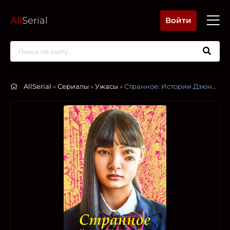
All
Serial
Войти
AllSerial
»
Сериалы
»
Ужасы
» Странное: Истории Дзюндзи Ито для бессонных ночей