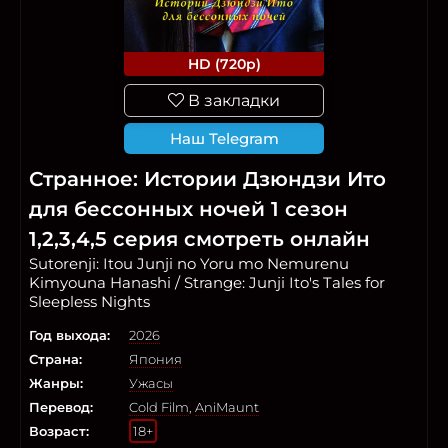
HD (720p)
В закладки
Наш Telegram
Странное: Истории Дзюндзи Ито
для бессонных ночей 1 сезон
1,2,3,4,5 серия смотреть онлайн
Sutorenji: Itou Junji no Yoru mo Nemurenu
Kimyouna Hanashi / Strange: Junji Ito's Tales for
Sleepless Nights
Год выхода:
2026
Страна:
Япония
Жанры:
Ужасы
Перевод:
Cold Film
,
AniMaunt
Возраст:
18+