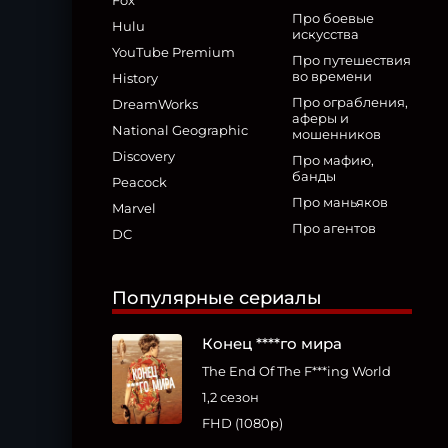
Fox
Про боевые
Hulu
искусства
YouTube Premium
Про путешествия
во времени
History
Про ограбления,
DreamWorks
аферы и
National Geographic
мошенников
Discovery
Про мафию,
банды
Peacock
Про маньяков
Marvel
Про агентов
DC
Популярные сериалы
Конец ****го мира
The End Of The F***ing World
1,2 сезон
FHD (1080p)