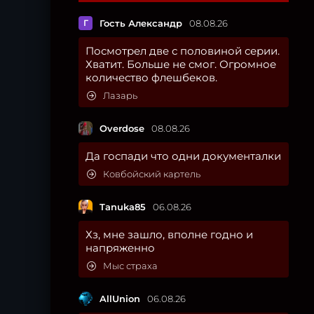
Г
Гость Александр
08.08.26
Посмотрел две с половиной серии.
Хватит. Больше не смог. Огромное
количество флешбеков.
Лазарь
Overdose
08.08.26
Да госпади что одни документалки
Ковбойский картель
Tanuka85
06.08.26
Хз, мне зашло, вполне годно и
напряженно
Мыс страха
AllUnion
06.08.26