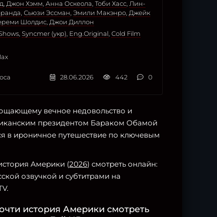
д
,
Джон Хэмм
,
Анна Оскеола
,
Тоби Хасс
,
Лин-
иранда
,
Сьюзи Эссман
,
Эмили Макэнро
,
Джейк
ереми Шолдис
,
Джои Диллон
Shows
,
Syncmer (укр)
,
Eng.Original
,
Cold Film
Max
оса
28.06.2026
442
0
лощающему вечное недовольство и
риканским президентом Бараком Обамой
ся в ироничное путешествие по ключевым
история Америки (
2026
) смотреть онлайн:
сской озвучкой и субтитрами на
TV.
Почти история Америки смотреть