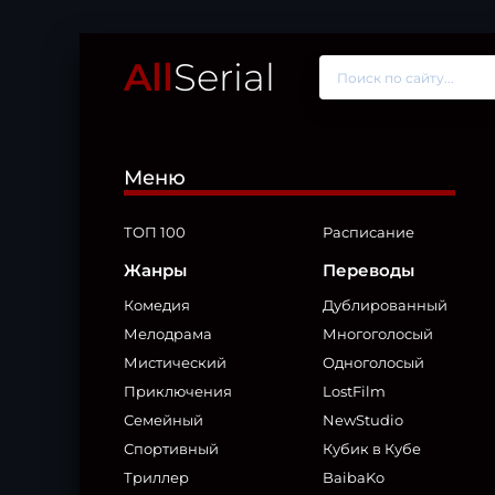
All
Serial
Меню
ТОП 100
Расписание
Жанры
Переводы
Комедия
Дублированный
Мелодрама
Многоголосый
Мистический
Одноголосый
Приключения
LostFilm
Семейный
NewStudio
Спортивный
Кубик в Кубе
Триллер
BaibaKo