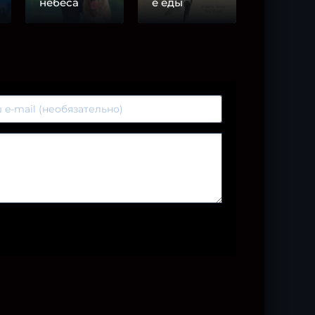
небеса
е еды