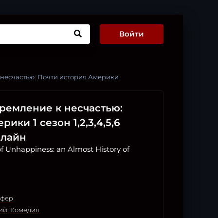
Войти
 несчастью: Почти история Америки
тремление к несчастью:
ики 1 сезон 1,2,3,4,5,6
нлайн
 of Unhappiness: an Almost History of
фер
ий
,
Комедия