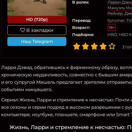
В ролях:
Ларри Дэви
Мануэль М
Рейнер
,
Дж
HD (720p)
Перевод:
Syncmer
,
TV
Возраст:
18+
В закладки
Подборки:
HBO, HBO 
Наш Telegram
3
гол
Ларри Дэвид, обратившись к фирменному образу, воп
хроническую неудачливость, совместно с бывшим аме
и его супругой Мишель предлагает зрителям отправить
событиям минувшего.
Сериал Жизнь, Ларри и стремление к несчастью: Почти 
все сезоны и серии подряд в высоком разрешении с ру
компьютере, ноутбуке, планшете, смартфоне или Smart 
Жизнь, Ларри и стремление к несчастью: 