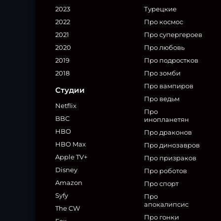
2023
Турецкие
2022
Про космос
2021
Про супергероев
2020
Про любовь
2019
Про подростков
2018
Про зомби
Про вампиров
Студии
Про ведьм
Netflix
Про
BBC
инопланетян
HBO
Про драконов
HBO Max
Про динозавров
Apple TV+
Про призраков
Disney
Про роботов
Amazon
Про спорт
Syfy
Про
апокалипсис
The CW
Про гонки