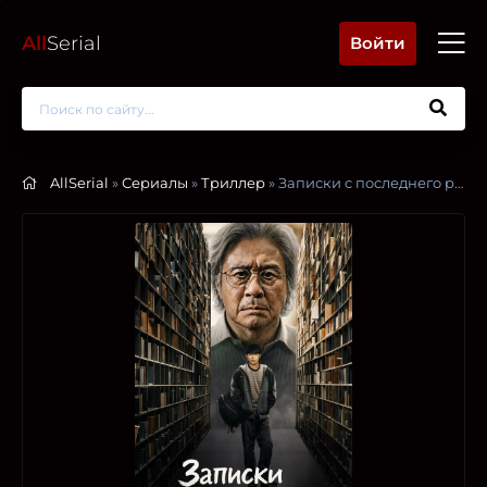
All
Serial
Войти
AllSerial
»
Сериалы
»
Триллер
» Записки c последнего ряда / Студент на последнем ряду