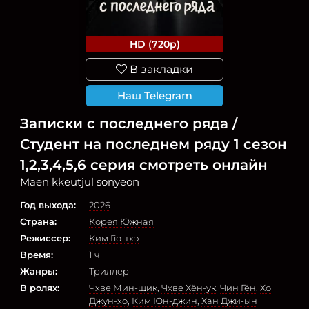
HD (720p)
В закладки
Наш Telegram
Записки c последнего ряда /
Студент на последнем ряду 1 сезон
1,2,3,4,5,6 серия смотреть онлайн
Maen kkeutjul sonyeon
Год выхода:
2026
Страна:
Корея Южная
Режиссер:
Ким Гю-тхэ
Время:
1 ч
Жанры:
Триллер
В ролях:
Чхве Мин-щик
,
Чхве Хён-ук
,
Чин Гён
,
Хо
Джун-хо
,
Ким Юн-джин
,
Хан Джи-ын