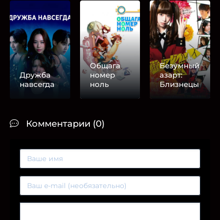
Общага
Безумный
Дружба
номер
азарт:
навсегда
ноль
Близнецы
Комментарии (0)