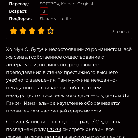
Перевод:
SOFTBOX
,
Korean. Original
Возраст:
18+
Подборки:
Дорамы, Netflix
3
голоса
Хо Мун О, будучи несостоявшимся романистом, всё
же связал собственное существование с
литературой, но лишь посредством её
преподавания в стенах престижного высшего
учебного заведения. Там мужчина нежданно-
негаданно сталкивается с обладателем
незаурядного писательского дара — студентом Ли
Ганом. Изначальное изумление оборачивается
проявлением настоящей одержимости.
Сериал Записки c последнего ряда / Студент на
последнем ряду (
2026
) смотреть онлайн: все
сезоны и серии подряд в высоком разрешении с