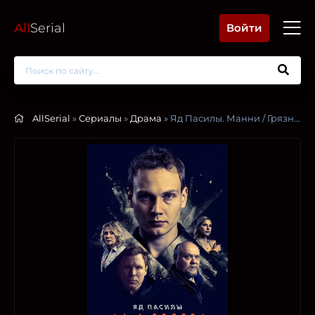
All
Serial
Войти
AllSerial
»
Сериалы
»
Драма
» Яд Пасилы. Манни / Грязный бизнес Сантери