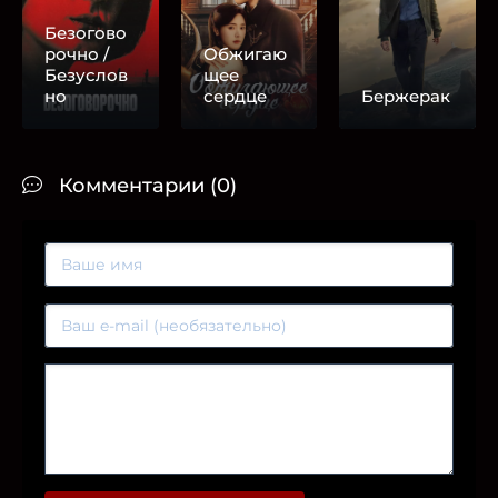
Безогово
рочно /
Обжигаю
Безуслов
щее
но
сердце
Бержерак
Комментарии (0)