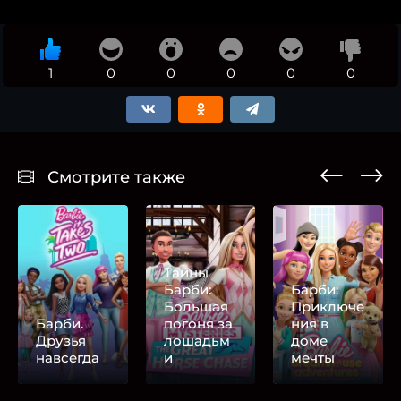
1
0
0
0
0
0
Смотрите также
Тайны
Барби:
Барби:
Большая
Приключе
Барби.
погоня за
ния в
Друзья
лошадьм
доме
навсегда
и
мечты