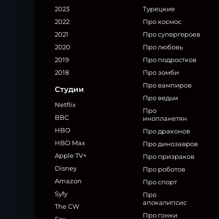
2023
Турецкие
2022
Про космос
2021
Про супергероев
2020
Про любовь
2019
Про подростков
2018
Про зомби
Про вампиров
Студии
Про ведьм
Netflix
Про
BBC
инопланетян
HBO
Про драконов
HBO Max
Про динозавров
Apple TV+
Про призраков
Disney
Про роботов
Amazon
Про спорт
Syfy
Про
апокалипсис
The CW
Про гонки