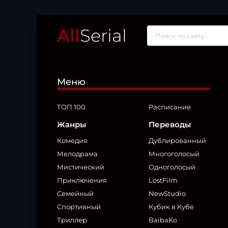
All
Serial
Меню
ТОП 100
Расписание
Жанры
Переводы
Комедия
Дублированный
Мелодрама
Многоголосый
Мистический
Одноголосый
Приключения
LostFilm
Семейный
NewStudio
Спортивный
Кубик в Кубе
Триллер
BaibaKo