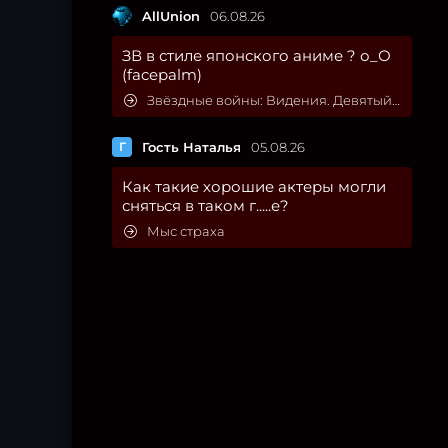
AllUnion
06.08.26
ЗВ в стиле японского аниме ? о_О
(facepalm)
Звёздные войны: Видения. Девятый джедай
Г
Гость Наталья
05.08.26
Как такие хорошие актеры могли
сняться в таком г.....е?
Мыс страха