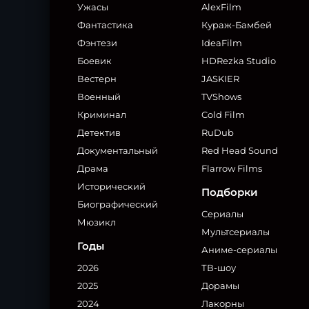
Ужасы
AlexFilm
Фантастика
Кураж-Бамбей
Фэнтези
IdeaFilm
Боевик
HDRezka Studio
Вестерн
JASKIER
Военный
TVShows
Криминал
Cold Film
Детектив
RuDub
Документальный
Red Head Sound
Драма
Flarrow Films
Исторический
Подборки
Биографический
Сериалы
Мюзикл
Мультсериалы
Годы
Аниме-сериалы
2026
ТВ-шоу
2025
Дорамы
2024
Лакорны