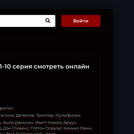
Войти
 1-10 серия смотреть онлайн
ирипел
астика
,
Детектив
,
Триллер
,
Мультфильм
к
,
Эшли Джонсон
,
Иветт Николь Браун
,
д
,
Дэн Стивенс
,
Пэттон Освальт
,
Кимико Гленн
,
он
,
Фил ЛаМарр
,
Уэйн Найт