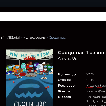
AllSerial
»
Мультсериалы
» Среди нас
Среди нас 1 сезон
Among Us
Год выхода:
2026
Страна:
США
Режиссер:
Мадлен Кв
Жанры:
Ужасы
,
Фант
В ролях:
Рэндалл Па
Элайджа Ву
Дебра Уилс