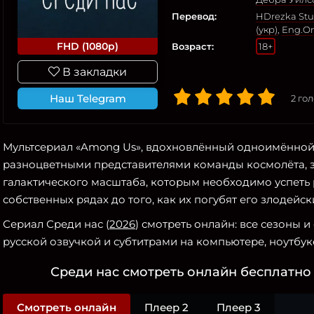
Перевод:
HDrezka Stud
(укр)
,
Eng.Or
FHD (1080p)
Возраст:
18+
В закладки
Наш Telegram
2
гол
Мультсериал «Among Us», вдохновлённый одноимённой 
разноцветными представителями команды космолёта,
галактического масштаба, которым необходимо успеть 
собственных рядах до того, как их погубят его злодейс
Сериал Среди нас (
2026
) смотреть онлайн: все сезоны 
русской озвучкой и субтитрами на компьютере, ноутбуке
Среди нас смотреть онлайн бесплатно 
Смотреть онлайн
Плеер 2
Плеер 3