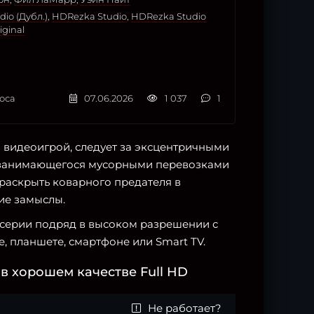
io (Дубл.)
,
HDRezka Studio
,
HDRezka Studio
iginal
оса
07.06.2026
1 037
1
видеоигрой, следует за эксцентричными
 занимающегося мусорными перевозками
раскрыть коварного предателя в
кие замыслы.
и серии подряд в высоком разрешении с
, планшете, смартфоне или Smart TV.
в хорошем качестве Full HD
Не работает?