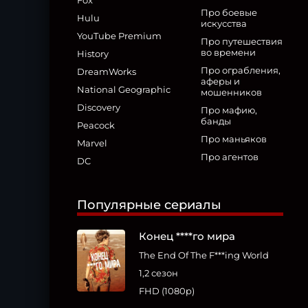
Fox
Про боевые
Hulu
искусства
YouTube Premium
Про путешествия
во времени
History
Про ограбления,
DreamWorks
аферы и
National Geographic
мошенников
Discovery
Про мафию,
банды
Peacock
Про маньяков
Marvel
Про агентов
DC
Популярные сериалы
Конец ****го мира
The End Of The F***ing World
1,2 сезон
FHD (1080p)