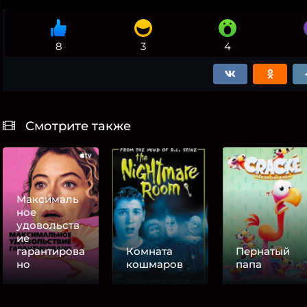
8
3
4
Смотрите также
Максималь
ное
удовольств
ие
гарантирова
Комната
Пернатый
но
кошмаров
папа