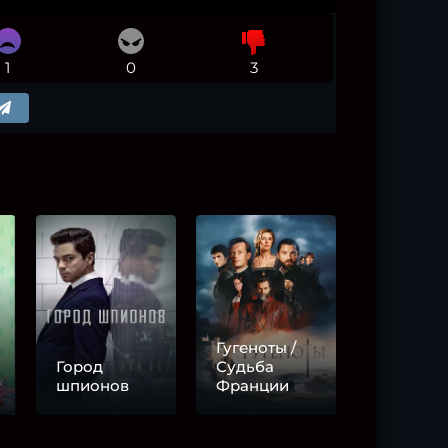
1
0
3
Гугеноты /
Город
Судьба
шпионов
Франции