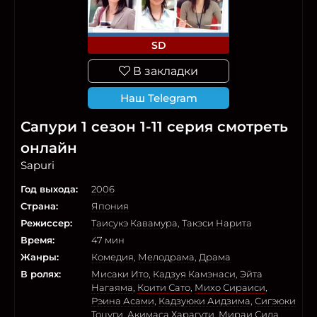
SD
В закладки
Наш Telegram
Сапури 1 сезон 1-11 серия смотреть
онлайн
Sapuri
Год выхода:
2006
Страна:
Япония
Режиссер:
Таисукэ Кавамура
,
Такэси Нарита
Время:
47 мин
Жанры:
Комедия
,
Мелодрама
,
Драма
В ролях:
Мисаки Ито
,
Кадзуя Камэнаси
,
Эйта
Нагаяма
,
Коити Сато
,
Михо Сираиси
,
Рэина Асами
,
Кадзуюки Аидзима
,
Сигэюки
Тоцуги
,
Акимаса Харагути
,
Мираи Сида