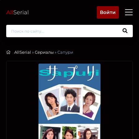
All
Serial
Войти
AllSerial
»
Сериалы
» Сапури