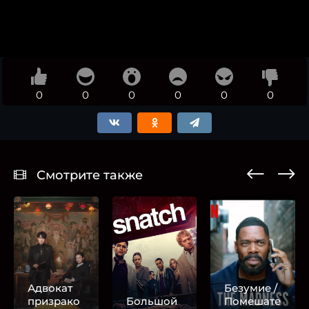
0
0
0
0
0
0
Смотрите также
Адвокат
Безумие /
призрако
Большой
Помешате