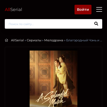
All
Serial
Войти
AllSerial
»
Сериалы
»
Мелодрама
» Благородный Чэнь и прекрасная Цзинь