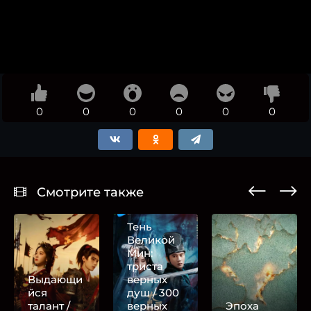
0
0
0
0
0
0
Смотрите также
Тень
Великой
Мин:
триста
Выдающи
верных
йся
душ / 300
талант /
верных
Эпоха