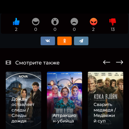
2
0
0
0
2
13
Смотрите также
Дождь
оставляет
Сварить
следы /
медведя /
Следы
Аттракцио
Медвежи
дождя
н-убийца
й суп