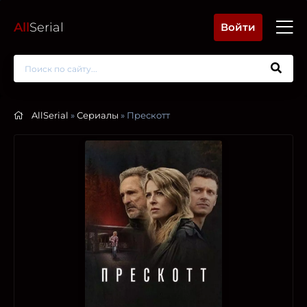
All
Serial
Войти
AllSerial
»
Сериалы
» Прескотт