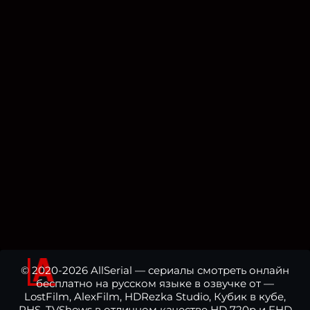
© 2020-2026 AllSerial — сериалы смотреть онлайн
бесплатно на русском языке в озвучке от —
LostFilm, AlexFilm, HDRezka Studio, Кубик в кубе,
RHS, TVShows в отличном качестве HD 720p и FHD