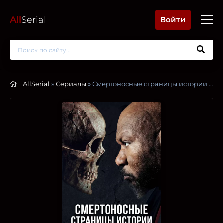
All
Serial
Войти
AllSerial
»
Сериалы
» Смертоносные страницы истории с Вингом Реймзом