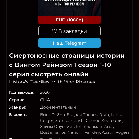
FHD (1080p)
В закладки
Наш Telegram
Смертоносные страницы истории
с Вингом Реймзом 1 сезон 1-10
серия смотреть онлайн
History's Deadliest with Ving Rhames
Год выхода:
2026
Страна:
США
Жанры:
Документальный
В ролях:
Винг Реймз
,
Брэдли Тревор Грив
,
Lance
Geiger
,
Sami Jarroush
,
George Kourounis
,
Хаким Олусейи
,
Дон Уилдман
,
Andy
Bustamante
,
Nandini Pandey
,
Austin Rogers