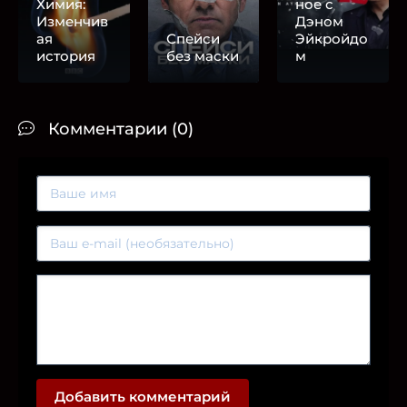
Химия:
ное с
Изменчив
Дэном
ая
Спейси
Эйкройдо
история
без маски
м
Комментарии (0)
Добавить комментарий