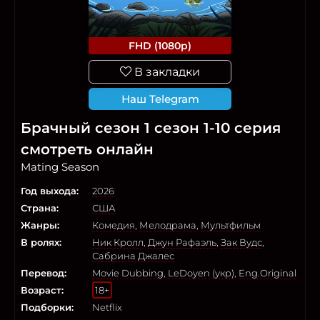
FHD (1080p)
В закладки
Наш Telegram
Брачный сезон 1 сезон 1-10 серия
смотреть онлайн
Mating Season
Год выхода:
2026
Страна:
США
Жанры:
Комедия
,
Мелодрама
,
Мультфильм
В ролях:
Ник Кролл
,
Джун Рафаэль
,
Зак Вудс
,
Сабрина Джалес
Перевод:
Movie Dubbing
,
LeDoyen (укр)
,
Eng.Original
Возраст:
18+
Подборки:
Netflix