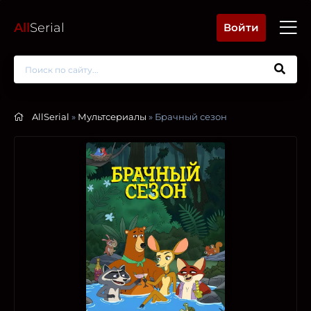
All
Serial
Войти
AllSerial
»
Мультсериалы
» Брачный сезон