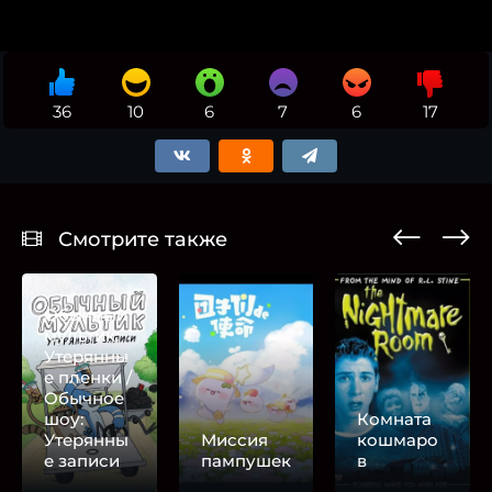
36
10
6
7
6
17
Смотрите также
Обычный
мультик:
Утерянны
е пленки /
Обычное
шоу:
Комната
Утерянны
Миссия
кошмаро
е записи
пампушек
в