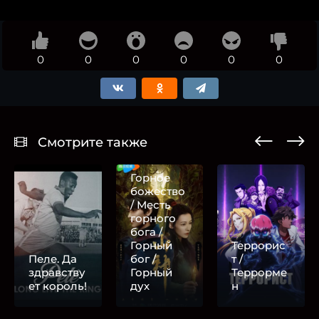
0
0
0
0
0
0
Смотрите также
Горное
божество
/ Месть
горного
бога /
Горный
Террорис
Пеле. Да
бог /
т /
здравству
Горный
Террорме
ет король!
дух
н