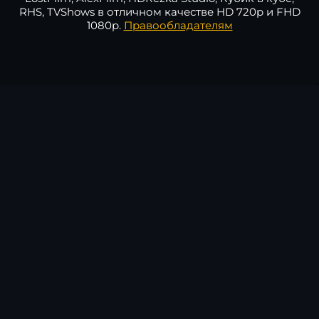
RHS, TVShows в отличном качестве HD 720p и FHD
1080p.
Правообладателям