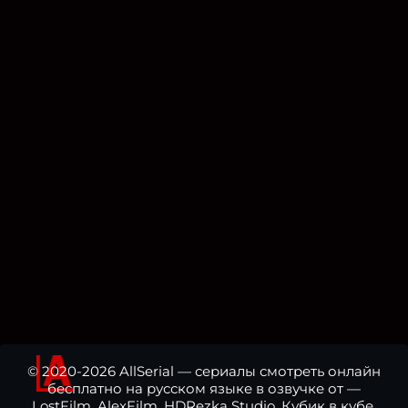
© 2020-2026 AllSerial — сериалы смотреть онлайн
бесплатно на русском языке в озвучке от —
LostFilm, AlexFilm, HDRezka Studio, Кубик в кубе,