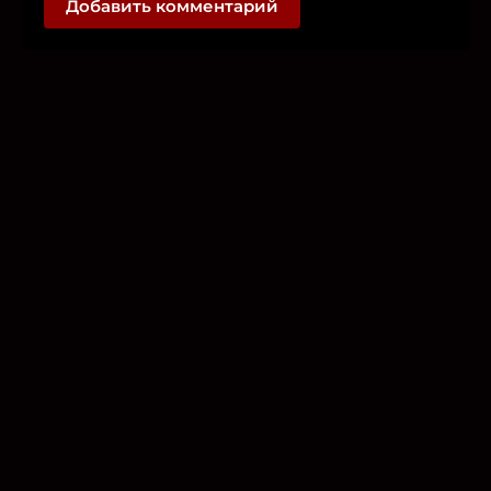
Добавить комментарий