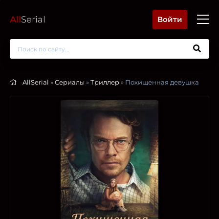
All
Serial
Войти
AllSerial
»
Сериалы
»
Триллер
» Похищенная девушка