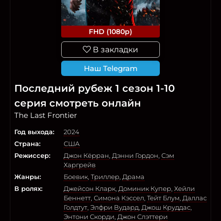
FHD (1080p)
В закладки
Наш Telegram
Последний рубеж 1 сезон 1-10
серия смотреть онлайн
The Last Frontier
Год выхода:
2024
Страна:
США
Режиссер:
Джон Кёрран
,
Дэнни Гордон
,
Сэм
Харгрейв
Жанры:
Боевик
,
Триллер
,
Драма
В ролях:
Джейсон Кларк
,
Доминик Купер
,
Хейли
Беннетт
,
Симона Кэссел
,
Тейт Блум
,
Даллас
Голдтут
,
Элфри Вудард
,
Джош Круддас
,
Энтони Скорди
,
Джон Слэттери