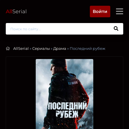
All
Serial
Войти
AllSerial
»
Сериалы
»
Драма
» Последний рубеж