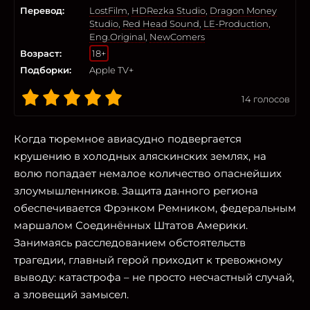
Перевод:
LostFilm
,
HDRezka Studio
,
Dragon Money
Studio
,
Red Head Sound
,
LE-Production
,
Eng.Original
,
NewComers
Возраст:
18+
Подборки:
Apple TV+
14
голосов
Когда тюремное авиасудно подвергается
крушению в холодных аляскинских землях, на
волю попадает немалое количество опаснейших
злоумышленников. Защита данного региона
обеспечивается Фрэнком Ремником, федеральным
маршалом Соединённых Штатов Америки.
Занимаясь расследованием обстоятельств
трагедии, главный герой приходит к тревожному
выводу: катастрофа – не просто несчастный случай,
а зловещий замысел.