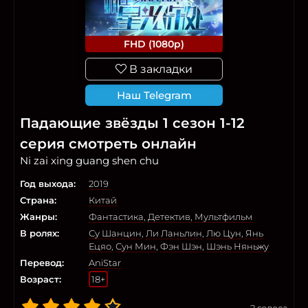
FHD (1080p)
В закладки
Наш Telegram
Падающие звёзды 1 сезон 1-12
серия смотреть онлайн
Ni zai xing guang shen chu
Год выхода:
2019
Страна:
Китай
Жанры:
Фантастика
,
Детектив
,
Мультфильм
В ролях:
Су Шанцин
,
Ли Ланьлин
,
Лю Цун
,
Янь
Ецяо
,
Сун Мин
,
Фэн Шэн
,
Шэнь Няньжу
Перевод:
AniStar
Возраст:
18+
2
голоса