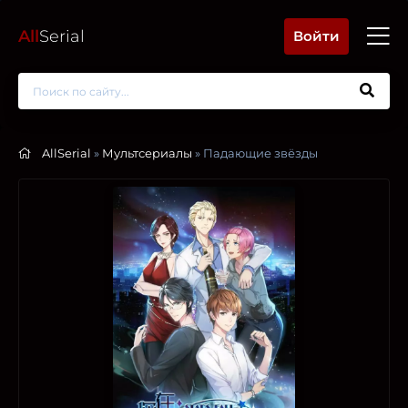
All
Serial
Войти
AllSerial
»
Мультсериалы
» Падающие звёзды