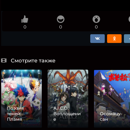
0
0
0
Смотрите также
Поэзия
A.I.C.O.
теней:
Воплощени
Осомацу-
Пламя
е
сан