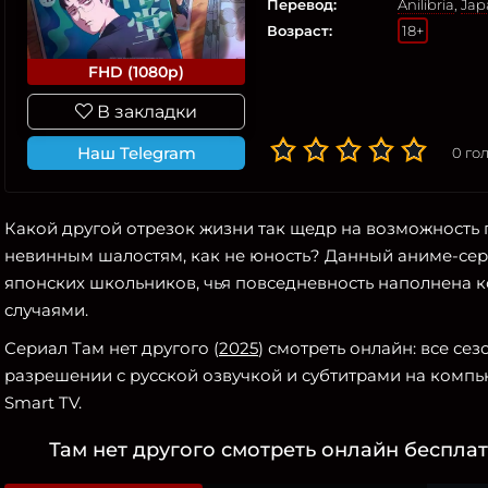
Перевод:
Anilibria
,
Jap
Возраст:
18+
FHD (1080p)
В закладки
Наш Telegram
0
гол
Какой другой отрезок жизни так щедр на возможность 
невинным шалостям, как не юность? Данный аниме-сер
японских школьников, чья повседневность наполнена
случаями.
Сериал Там нет другого (
2025
) смотреть онлайн: все се
разрешении с русской озвучкой и субтитрами на компью
Smart TV.
Там нет другого смотреть онлайн бесплат