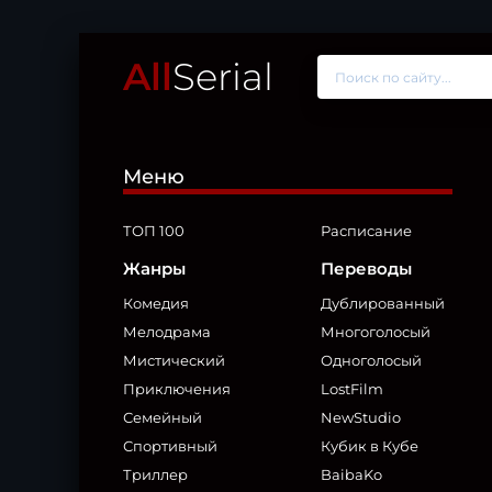
All
Serial
Меню
ТОП 100
Расписание
Жанры
Переводы
Комедия
Дублированный
Мелодрама
Многоголосый
Мистический
Одноголосый
Приключения
LostFilm
Семейный
NewStudio
Спортивный
Кубик в Кубе
Триллер
BaibaKo