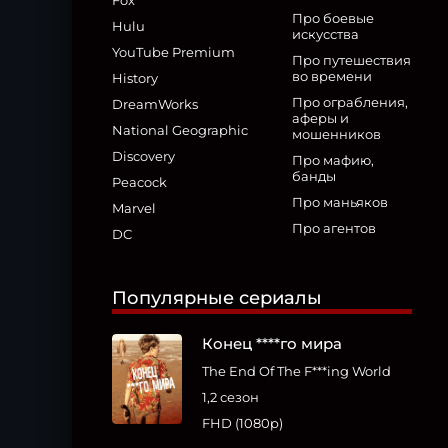
Fox
Про боевые
Hulu
искусства
YouTube Premium
Про путешествия
во времени
History
Про ограбления,
DreamWorks
аферы и
National Geographic
мошенников
Discovery
Про мафию,
банды
Peacock
Про маньяков
Marvel
Про агентов
DC
Популярные сериалы
Конец ****го мира
The End Of The F***ing World
1,2 сезон
FHD (1080p)