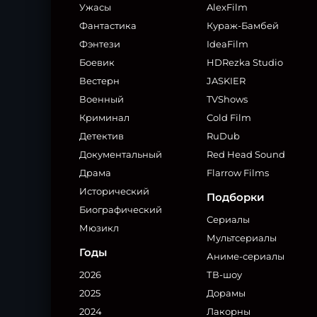
Ужасы
AlexFilm
Фантастика
Кураж-Бамбей
Фэнтези
IdeaFilm
Боевик
HDRezka Studio
Вестерн
JASKIER
Военный
TVShows
Криминал
Cold Film
Детектив
RuDub
Документальный
Red Head Sound
Драма
Flarrow Films
Исторический
Подборки
Биографический
Сериалы
Мюзикл
Мультсериалы
Годы
Аниме-сериалы
2026
ТВ-шоу
2025
Дорамы
2024
Лакорны