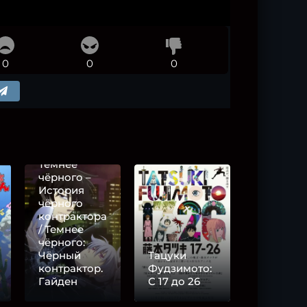
0
0
0
Темнее
чёрного –
История
чёрного
контрактора
/ Темнее
чёрного:
Чёрный
Тацуки
контрактор.
Фудзимото:
Гайден
С 17 до 26