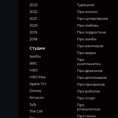
2023
Турецкие
2022
Про космос
2021
Про супергероев
2020
Про любовь
2019
Про подростков
2018
Про зомби
Про вампиров
Студии
Про ведьм
Netflix
Про
BBC
инопланетян
HBO
Про драконов
HBO Max
Про динозавров
Apple TV+
Про призраков
Disney
Про роботов
Amazon
Про спорт
Syfy
Про
апокалипсис
The CW
Про гонки