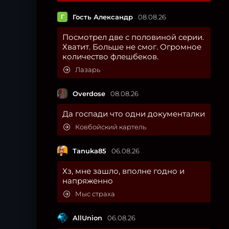
Г
Гость Александр
08.08.26
Посмотрел две с половиной серии.
Хватит. Больше не смог. Огромное
количество флешбеков.
Лазарь
Overdose
08.08.26
Да госпади что одни документалки
Ковбойский картель
Tanuka85
06.08.26
Хз, мне зашло, вполне годно и
напряженно
Мыс страха
AllUnion
06.08.26