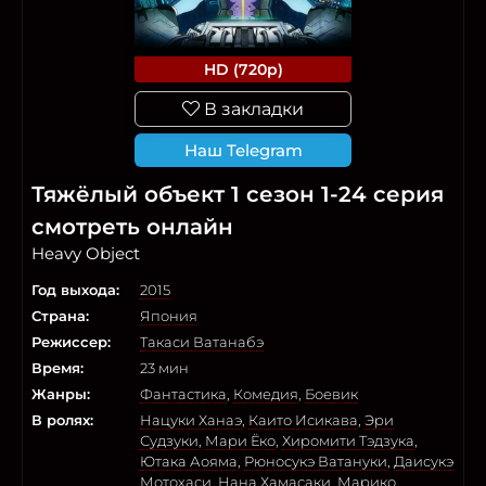
HD (720p)
В закладки
Наш Telegram
Тяжёлый объект 1 сезон 1-24 серия
смотреть онлайн
Heavy Object
Год выхода:
2015
Страна:
Япония
Режиссер:
Такаси Ватанабэ
Время:
23 мин
Жанры:
Фантастика
,
Комедия
,
Боевик
В ролях:
Нацуки Ханаэ
,
Каито Исикава
,
Эри
Судзуки
,
Мари Ёко
,
Хиромити Тэдзука
,
Ютака Аояма
,
Рюносукэ Ватануки
,
Даисукэ
Мотохаси
,
Нана Хамасаки
,
Марико