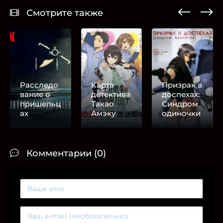
Смотрите также
Расследо
Карта
Призрак в
вание о
детектива
доспехах:
пришельц
Такао
Синдром
ах
Амэку
одиночки
Комментарии (0)