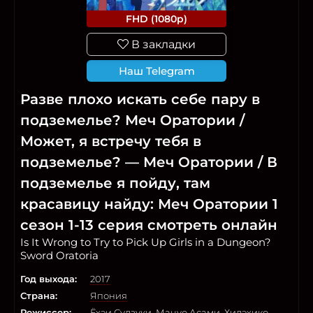
FHD (1080p)
В закладки
Наш Telegram
Разве плохо искать себе пару в
подземелье? Меч Оратории /
Может, я встречу тебя в
подземелье? — Меч Оратории / В
подземелье я пойду, там
красавицу найду: Меч Оратории 1
сезон 1-13 серия смотреть онлайн
Is It Wrong to Try to Pick Up Girls in a Dungeon?
Sword Oratoria
Год выхода:
2017
Страна:
Япония
Режиссер:
Ёхэи Судзуки
,
Мацуо Асами
,
Хидэхико