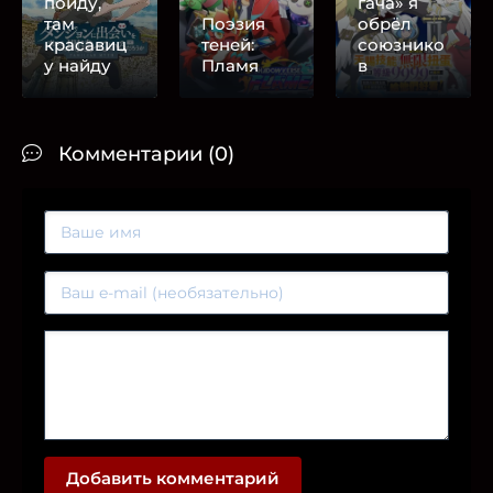
пойду,
гача» я
там
Поэзия
обрёл
красавиц
теней:
союзнико
у найду
Пламя
в
Комментарии (0)
Добавить комментарий