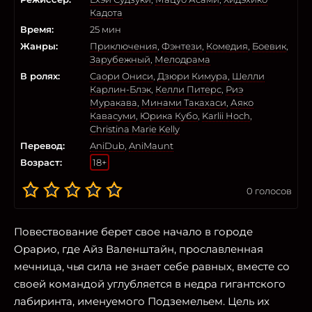
Кадота
Время:
25 мин
Жанры:
Приключения
,
Фэнтези
,
Комедия
,
Боевик
,
Зарубежный
,
Мелодрама
В ролях:
Саори Ониси
,
Дзюри Кимура
,
Шелли
Карлин-Блэк
,
Келли Питерс
,
Риэ
Муракава
,
Минами Такахаси
,
Аяко
Кавасуми
,
Юрика Кубо
,
Karlii Hoch
,
Christina Marie Kelly
Перевод:
AniDub
,
AniMaunt
Возраст:
18+
0
голосов
Повествование берет свое начало в городе
Орарио, где Айз Валенштайн, прославленная
мечница, чья сила не знает себе равных, вместе со
своей командой углубляется в недра гигантского
лабиринта, именуемого Подземельем. Цель их