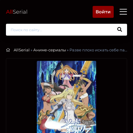
All
Serial
Войти
AllSerial
»
Аниме-сериалы
» Разве плохо искать себе пару в подземелье? Меч Оратории / Может, я встречу тебя в подземелье? — Меч Оратории / В подземелье я пойду, там красавицу найду: Меч Оратории