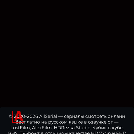
© 2020-2026 AllSerial — сериалы смотреть онлайн
бесплатно на русском языке в озвучке от —
LostFilm, AlexFilm, HDRezka Studio, Кубик в кубе,
RHS, TVShows в отличном качестве HD 720p и FHD