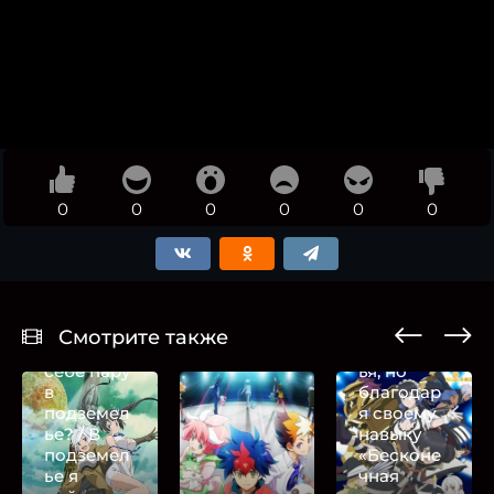
0
0
0
0
0
0
Я был
предан
товарища
Разве
ми в
плохо
глубине
Смотрите также
искать
подземел
себе пару
ья, но
в
благодар
подземел
я своему
ье? / В
навыку
подземел
«Бесконе
ье я
чная