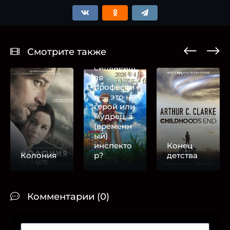
Смотрите также
Похоже,
сильнейш
ая
професси
я — это не
герой или
мудрец, а
(временн
ый)
инспекто
Конец
Колония
р?
детства
Комментарии (0)