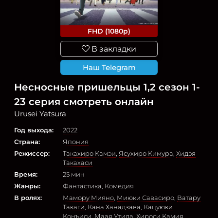
FHD (1080p)
В закладки
Наш Telegram
Несносные пришельцы 1,2 сезон 1-
23 серия смотреть онлайн
Urusei Yatsura
Год выхода:
2022
Страна:
Япония
Режиссер:
Такахиро Камэи
,
Ясухиро Кимура
,
Хидэя
Такахаси
Время:
25 мин
Жанры:
Фантастика
,
Комедия
В ролях:
Мамору Мияно
,
Миюки Савасиро
,
Ватару
Такаги
,
Кана Ханадзава
,
Кацуюки
Конъиси
,
Маая Утида
,
Хироси Камия
,