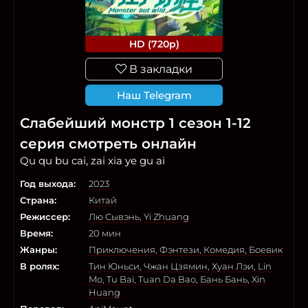
HD (720p)
В закладки
Наш Telegram
Слабейший монстр 1 сезон 1-12
серия смотреть онлайн
Qu qu bu cai, zai xia ye gu ai
Год выхода:
2023
Страна:
Китай
Режиссер:
Лю Сывэнь
,
Yi Zhuang
Время:
20 мин
Жанры:
Приключения
,
Фэнтези
,
Комедия
,
Боевик
В ролях:
Тин Юньси
,
Чжан Цзямин
,
Хуан Лэи
,
Lin
Mo
,
Tu Bai
,
Tuan Da Bao
,
Бань Бань
,
Xin
Huang