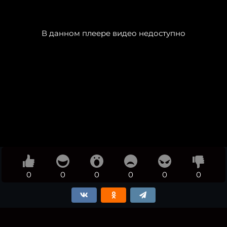
В данном плеере видео недоступно
0
0
0
0
0
0