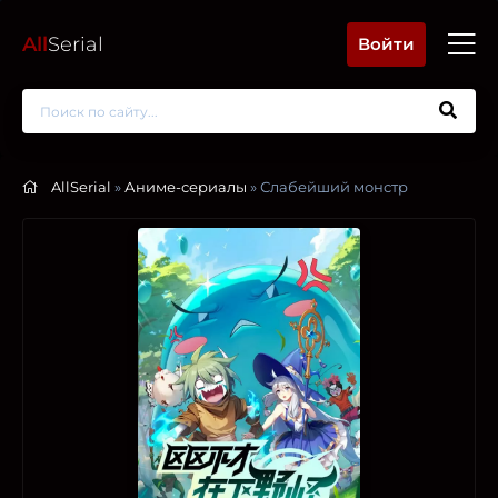
All
Serial
Войти
AllSerial
»
Аниме-сериалы
» Слабейший монстр