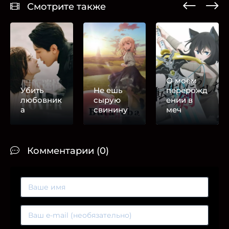
Смотрите также
О моём
Убить
Не ешь
перерожд
любовник
сырую
ении в
а
свинину
меч
Комментарии (0)