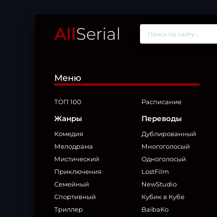
All
Serial
Меню
ТОП 100
Расписание
Жанры
Переводы
Комедия
Дублированный
Мелодрама
Многоголосый
Мистический
Одноголосый
Приключения
LostFilm
Семейный
NewStudio
Спортивный
Кубик в Кубе
Триллер
BaibaKo