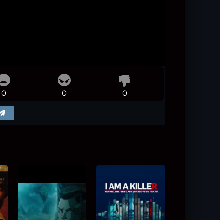
0
0
0