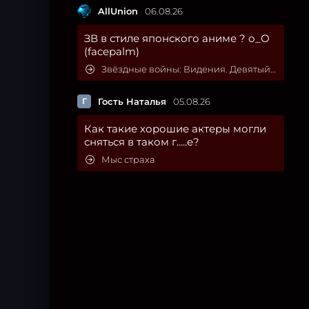
AllUnion
06.08.26
ЗВ в стиле японского аниме ? о_О
(facepalm)
Звёздные войны: Видения. Девятый джедай
Г
Гость Наталья
05.08.26
Как такие хорошие актеры могли
сняться в таком г.....е?
Мыс страха