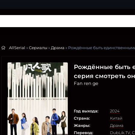
AllSerial
»
Сериалы
»
Драма
» Рождённые быть единственным
Рождённые быть е
серия смотреть о
Fan ren ge
Год выхода:
2024
Страна:
Китай
Жанры:
Драма
Перевод:
DubLik.TV
,
C