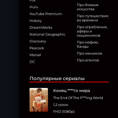
Fox
Про боевые
Hulu
искусства
YouTube Premium
Про путешествия
во времени
History
Про ограбления,
DreamWorks
аферы и
National Geographic
мошенников
Discovery
Про мафию,
банды
Peacock
Про маньяков
Marvel
Про агентов
DC
Популярные сериалы
Конец ****го мира
The End Of The F***ing World
1,2 сезон
FHD (1080p)