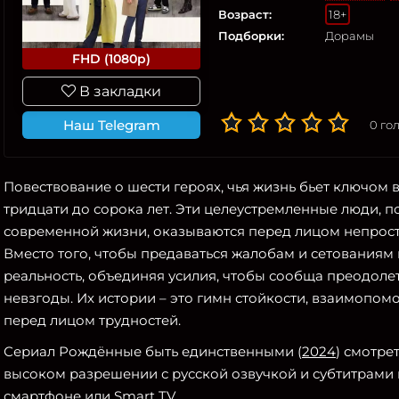
Возраст:
18+
Подборки:
Дорамы
FHD (1080p)
В закладки
Наш Telegram
0
гол
Повествование о шести героях, чья жизнь бьет ключом 
тридцати до сорока лет. Эти целеустремленные люди,
современной жизни, оказываются перед лицом непрос
Вместо того, чтобы предаваться жалобам и сетованиям 
реальность, объединяя усилия, чтобы сообща преодол
невзгоды. Их истории – это гимн стойкости, взаимопом
перед лицом трудностей.
Сериал Рождённые быть единственными (
2024
) смотре
высоком разрешении с русской озвучкой и субтитрами 
смартфоне или Smart TV.