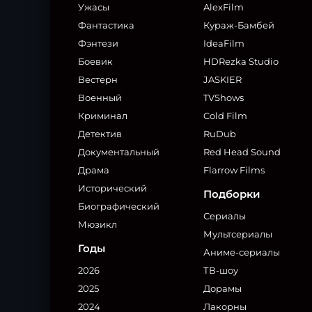
Ужасы
AlexFilm
Фантастика
Кураж-Бамбей
Фэнтези
IdeaFilm
Боевик
HDRezka Studio
Вестерн
JASKIER
Военный
TVShows
Криминал
Cold Film
Детектив
RuDub
Документальный
Red Head Sound
Драма
Flarrow Films
Исторический
Подборки
Биографический
Сериалы
Мюзикл
Мультсериалы
Годы
Аниме-сериалы
2026
ТВ-шоу
2025
Дорамы
2024
Лакорны