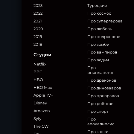
2023
Турецкие
2022
Про космос
2021
Про супергероев
2020
Про любовь
2019
Про подростков
2018
Про зомби
Про вампиров
Студии
Про ведьм
Netflix
Про
BBC
инопланетян
HBO
Про драконов
HBO Max
Про динозавров
Apple TV+
Про призраков
Disney
Про роботов
Amazon
Про спорт
Syfy
Про
апокалипсис
The CW
Про гонки