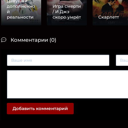
Девушки
дополненно
Игра смерти
й
/ И Джэ
реальности
скоро умрёт
Скарлетт
Комментарии (0)
Добавить комментарий