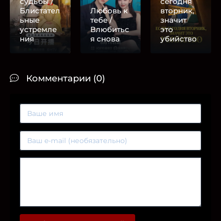
судьбы /
сегодня
Блистател
Любовь к
вторник,
ьные
тебе /
значит
устремле
Влюбитьс
это
ния
я снова
убийство
Комментарии (0)