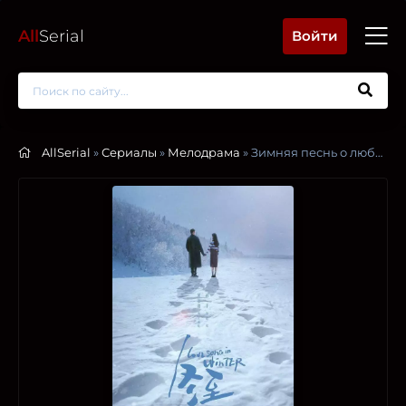
All
Serial
Войти
AllSerial
»
Сериалы
»
Мелодрама
» Зимняя песнь о любви