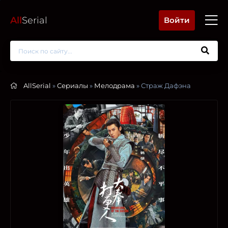
All
Serial
Войти
AllSerial
»
Сериалы
»
Мелодрама
» Страж Дафэна