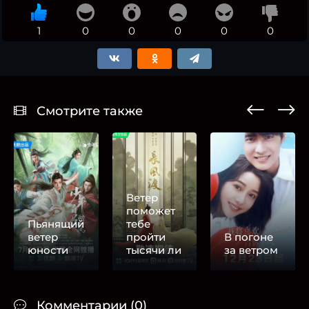
1
0
0
0
0
0
Смотрите также
Ветер
поможет
Пьянящий
тебе
ветер
пройти
В погоне
юности
тысячи ли
за ветром
Комментарии (0)