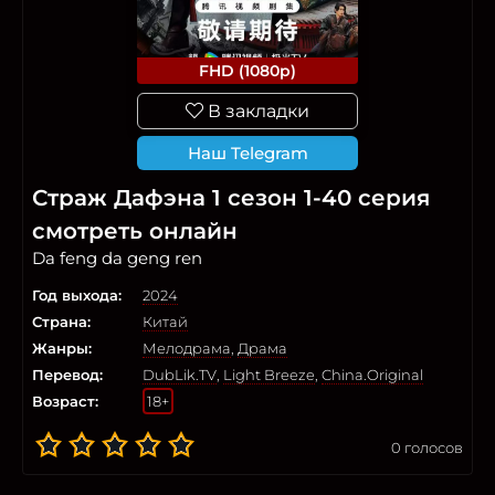
FHD (1080p)
В закладки
Наш Telegram
Страж Дафэна 1 сезон 1-40 серия
смотреть онлайн
Da feng da geng ren
Год выхода:
2024
Страна:
Китай
Жанры:
Мелодрама
,
Драма
Перевод:
DubLik.TV
,
Light Breeze
,
China.Original
Возраст:
18+
0
голосов