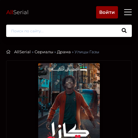
All
Serial
Войти
AllSerial
»
Сериалы
»
Драма
» Улицы Газы