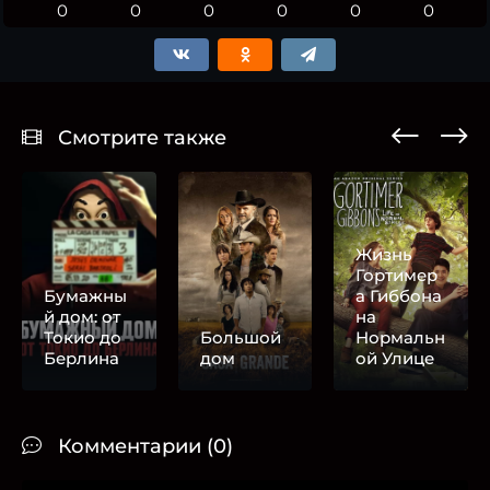
0
0
0
0
0
0
Смотрите также
Жизнь
Гортимер
Бумажны
а Гиббона
й дом: от
на
Токио до
Большой
Нормальн
Берлина
дом
ой Улице
Комментарии (0)