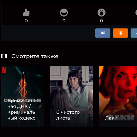
0
0
0
Смотрите также
Криминаль
ная ДНК /
Криминаль
С чистого
ный кодекс
листа
Лаки