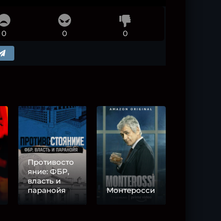
0
0
0
Противосто
яние: ФБР,
власть и
паранойя
Монтеросси