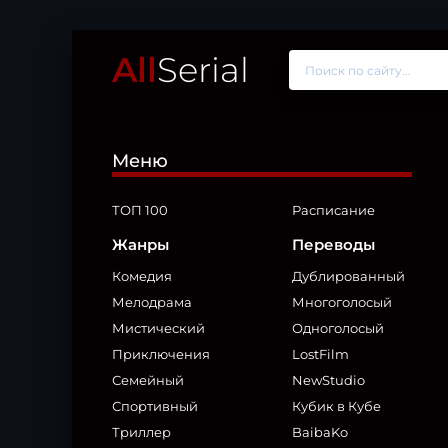
All
Serial
Меню
ТОП 100
Расписание
Жанры
Переводы
Комедия
Дублированный
Мелодрама
Многоголосый
Мистический
Одноголосый
Приключения
LostFilm
Семейный
NewStudio
Спортивный
Кубик в Кубе
Триллер
BaibaKo