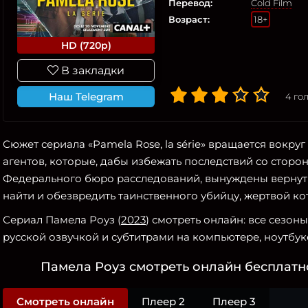
Перевод:
Cold Film
Возраст:
18+
HD (720p)
В закладки
Наш Telegram
4
гол
Сюжет сериала «Pamela Rose, la série» вращается вокруг
агентов, которые, дабы избежать последствий со стор
Федерального бюро расследований, вынуждены вернутьс
найти и обезвредить таинственного убийцу, жертвой ко
Сериал Памела Роуз (
2023
) смотреть онлайн: все сезо
русской озвучкой и субтитрами на компьютере, ноутбуке
Памела Роуз смотреть онлайн бесплатно
Смотреть онлайн
Плеер 2
Плеер 3