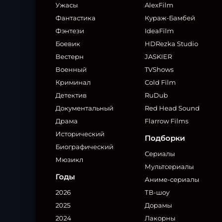
Ужасы
AlexFilm
Фантастика
Кураж-Бамбей
Фэнтези
IdeaFilm
Боевик
HDRezka Studio
Вестерн
JASKIER
Военный
TVShows
Криминал
Cold Film
Детектив
RuDub
Документальный
Red Head Sound
Драма
Flarrow Films
Исторический
Подборки
Биографический
Сериалы
Мюзикл
Мультсериалы
Годы
Аниме-сериалы
2026
ТВ-шоу
2025
Дорамы
2024
Лакорны