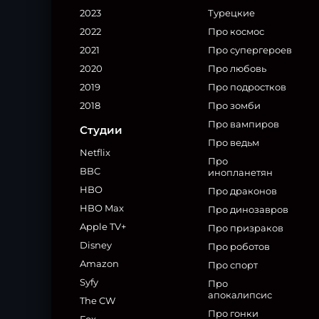
2023
Турецкие
2022
Про космос
2021
Про супергероев
2020
Про любовь
2019
Про подростков
2018
Про зомби
Про вампиров
Студии
Про ведьм
Netflix
Про
BBC
инопланетян
HBO
Про драконов
HBO Max
Про динозавров
Apple TV+
Про призраков
Disney
Про роботов
Amazon
Про спорт
Syfy
Про
апокалипсис
The CW
Про гонки