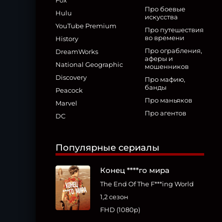
Fox
Про боевые
Hulu
искусства
YouTube Premium
Про путешествия
во времени
History
Про ограбления,
DreamWorks
аферы и
National Geographic
мошенников
Discovery
Про мафию,
банды
Peacock
Про маньяков
Marvel
Про агентов
DC
Популярные сериалы
Конец ****го мира
The End Of The F***ing World
1,2 сезон
FHD (1080p)