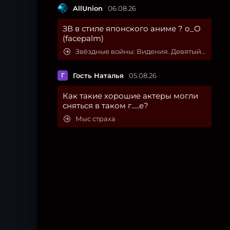
AllUnion
06.08.26
ЗВ в стиле японского аниме ? о_О
(facepalm)
Звёздные войны: Видения. Девятый джедай
Г
Гость Наталья
05.08.26
Как такие хорошие актеры могли
сняться в таком г.....е?
Мыс страха