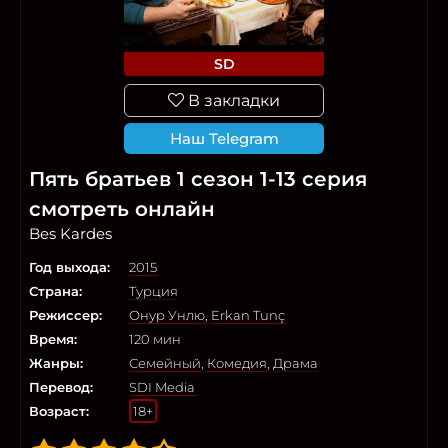
SD
В закладки
Наш Telegram
Пять братьев 1 сезон 1-13 серия
смотреть онлайн
Bes Kardes
Год выхода:
2015
Страна:
Турция
Режиссер:
Онур Унлю
,
Erkan Tunç
Время:
120 мин
Жанры:
Семейный
,
Комедия
,
Драма
Перевод:
SDI Media
Возраст:
18+