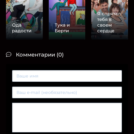
Я спрятал
тебя в
Ода
Тука и
своем
радости
Берти
сердце
Комментарии (0)